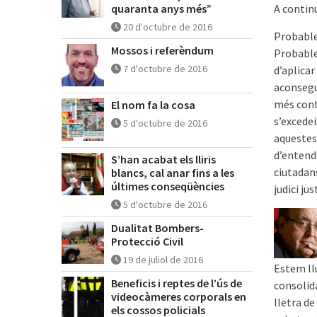
quaranta anys més”
A contin
20 d'octubre de 2016
Probable
Mossos i referèndum
Probable
7 d'octubre de 2016
d’aplicar
aconsegu
més contr
El nom fa la cosa
s’excedei
5 d'octubre de 2016
aquestes
d’entendr
S’han acabat els lliris
ciutadans
blancs, cal anar fins a les
últimes conseqüències
judici jus
5 d'octubre de 2016
Dualitat Bombers-
Protecció Civil
19 de juliol de 2016
Estem ll
Beneficis i reptes de l’ús de
consolida
videocàmeres corporals en
lletra de
els cossos policials