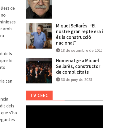
llers de
a no
minioses.
Miquel Sellarès: “El
ir amb
nostre gran repte era i
tra
és la construcció
nacional”
18 de setembre de 2025
at dels
mpre hi
Homenatge a Miquel
Sellarès, constructor
ats
de complicitats
30 de juny de 2025
ria tan
TV CEEC
ència
dit dels
, que s’ha
reguntes