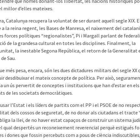
tendre que només donant-los llibertat, les nacions històriques po
l millor d’elles mateixes.
a, Catalunya recupera la voluntat de ser durant aquell segle XIX. E
 a la reina regent, les Bases de Manresa, el naixement del catala
les forces polítiques “regionalistes”, Pi i Margall parlant de federal
ió de la grandesa cultural en totes les disciplines. Finalment, la
itat, la inestable Segona República, el retorn de la Generalitat ex
 de Sau.
ue més pesa, encara, són les dues dictadures militars del segle XX 
ir desdibuixar el mateix concepte de política. Per això, seguramen
a un ús pervertit de conceptes i institucions que han d’estar en els
s de les societats democràtiques.
sar l’Estat i els líders de partits com el PP i el PSOE de no respec
itat dels cossos de seguretat, de no donar als ciutadans el tracte 
bliga la llei, de no haver estat capaços de construir un sistema judi
el qual despertés un reconeixement reverencial perquè estigués f
 i dones que fossin percebuts com a pous de ciència indiscutibles,