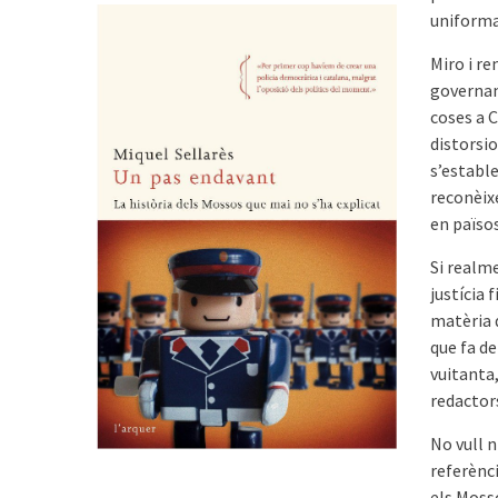
uniforma
Miro i re
governam
coses a 
distorsio
s’estable
reconèixe
en païso
Si realm
justícia 
matèria d
que fa de
vuitanta,
redactor
No vull 
referènc
els Mosso