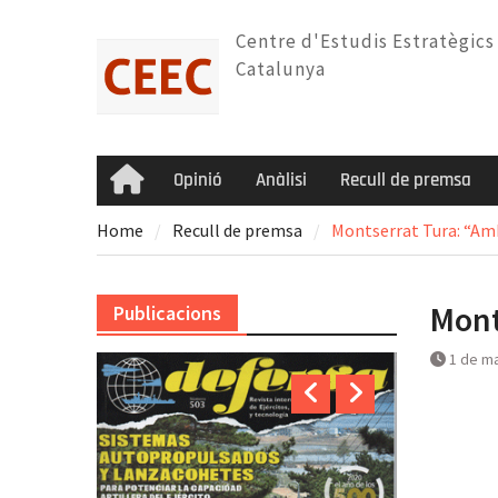
Skip
to
Centre d'Estudis Estratègics
content
Catalunya
Opinió
Anàlisi
Recull de premsa
Home
Home
Recull de premsa
Montserrat Tura: “Amb
Mont
Publicacions
1 de m