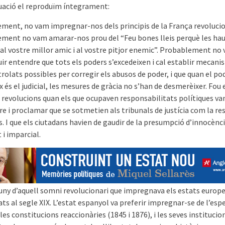
uació el reproduïm íntegrament:
ment, no vam impregnar-nos dels principis de la França revolucio
ment no vam amarar-nos prou del “Feu bones lleis perquè les ha
 al vostre millor amic i al vostre pitjor enemic”. Probablement no
ir entendre que tots els poders s’excedeixen i cal establir mecani
olats possibles per corregir els abusos de poder, i que quan el po
x és el judicial, les mesures de gràcia no s’han de desmerèixer. Fou 
 revolucions quan els que ocupaven responsabilitats polítiques va
e i proclamar que se sotmetien als tribunals de justícia com la re
. I que els ciutadans havien de gaudir de la presumpció d’innocènci
t i imparcial.
uny d’aquell somni revolucionari que impregnava els estats europ
ts al segle XIX. L’estat espanyol va preferir impregnar-se de l’esper
 les constitucions reaccionàries (1845 i 1876), i les seves instituci