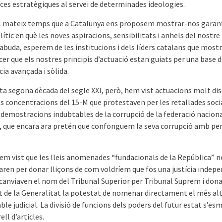
ces estratègiques al servei de determinades ideologies.
al mateix temps que a Catalunya ens proposem mostrar-nos garan
ític en què les noves aspiracions, sensibilitats i anhels del nostre
abuda, esperem de les institucions i dels líders catalans que mostr
er que els nostres principis d’actuació estan guiats per una base 
ia avançada i sòlida.
ta segona dècada del segle XXI, però, hem vist actuacions molt dis
s concentracions del 15-M que protestaven per les retallades socia
 demostracions indubtables de la corrupció de la federació naciona
, que encara ara pretén que confonguem la seva corrupció amb pe
m vist que les lleis anomenades “fundacionals de la República” n
taren per donar lliçons de com voldríem que fos una justícia indep
 canviaven el nom del Tribunal Superior per Tribunal Suprem i dona
t de la Generalitat la potestat de nomenar directament el més al
le judicial. La divisió de funcions dels poders del futur estat s’es
ell d’articles.