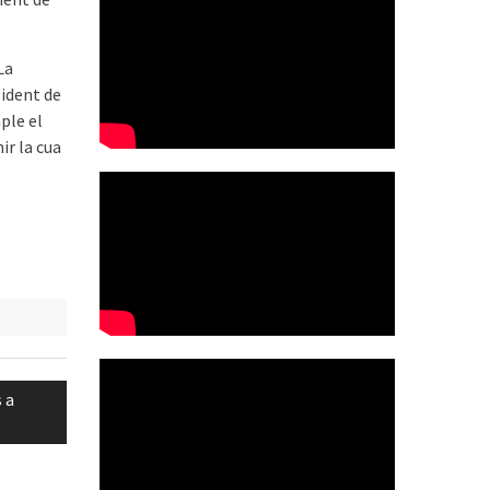
La
sident de
ple el
ir la cua
 a