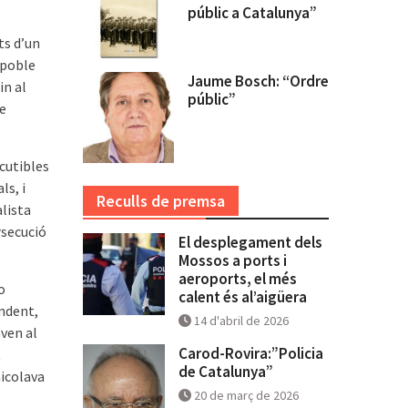
públic a Catalunya”
ts d’un
 poble
Jaume Bosch: “Ordre
in al
públic”
de
cutibles
ls, i
Reculls de premsa
lista
rsecució
El desplegament dels
Mossos a ports i
aeroports, el més
o
calent és al’aigüera
endent,
14 d'abril de 2026
ven al
Carod-Rovira:”Policia
t
de Catalunya”
micolava
20 de març de 2026