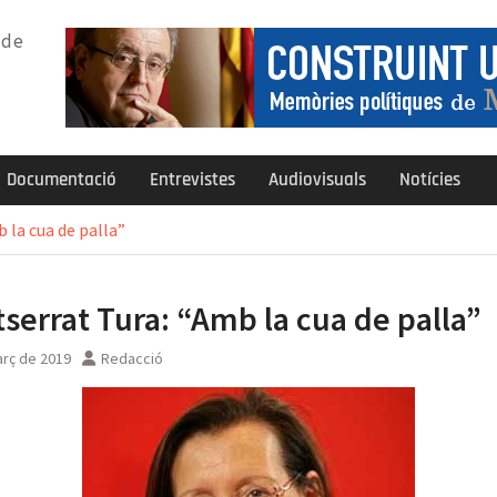
 de
Documentació
Entrevistes
Audiovisuals
Notícies
 la cua de palla”
serrat Tura: “Amb la cua de palla”
arç de 2019
Redacció