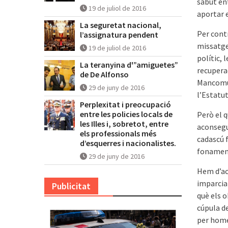
sabut en
19 de juliol de 2016
aportar e
La seguretat nacional,
Per contr
l’assignatura pendent
missatge
19 de juliol de 2016
polític, 
La teranyina d'”amiguetes”
recuperac
de De Alfonso
Mancomun
29 de juny de 2016
l’Estatut
Perplexitat i preocupació
entre les policies locals de
Però el q
les Illes i, sobretot, entre
aconsegu
els professionals més
cadascú f
d’esquerres i nacionalistes.
fonament
29 de juny de 2016
Hem d’acu
imparcial
Publicitat
què els o
cúpula d
per homes