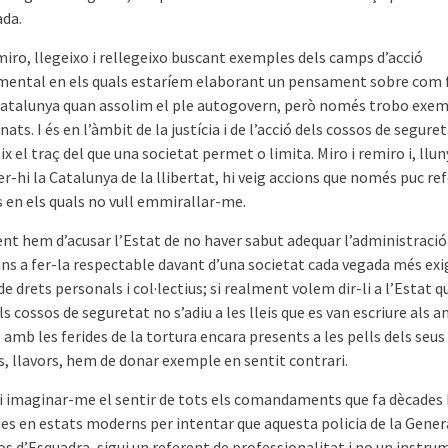
da.
miro, llegeixo i rellegeixo buscant exemples dels camps d’acció
ental en els quals estaríem elaborant un pensament sobre com 
Catalunya quan assolim el ple autogovern, però només trobo exe
nats. I és en l’àmbit de la justícia i de l’acció dels cossos de segure
ix el traç del que una societat permet o limita. Miro i remiro i, llun
r-hi la Catalunya de la llibertat, hi veig accions que només puc re
s en els quals no vull emmirallar-me.
ent hem d’acusar l’Estat de no haver sabut adequar l’administració
fins a fer-la respectable davant d’una societat cada vegada més ex
e drets personals i col·lectius; si realment volem dir-li a l’Estat qu
ls cossos de seguretat no s’adiu a les lleis que es van escriure als a
 amb les ferides de la tortura encara presents a les pells dels seus
s, llavors, hem de donar exemple en sentit contrari.
ni imaginar-me el sentir de tots els comandaments que fa dècades
ies en estats moderns per intentar que aquesta policia de la Gener
s d’Esquadra, sigui un referent de professionalitat i no un instru