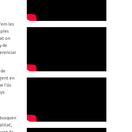
fem les
mples
tat on
y de
ferenciar
 de
igent en
e l’ús
nys
 busquen
alitat,
ment de