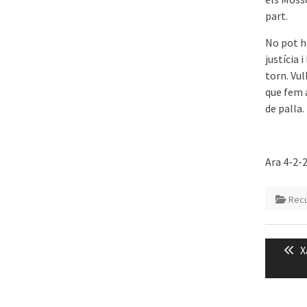
part.
No pot h
justícia 
torn. Vul
que fem 
de palla.
Ara 4-2-
Recu
Naveg
P
X
d'entr
p