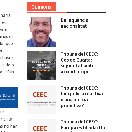
Opinions
nària.
Delinqüència i
ureu
nacionalitat
 vam
smes el
der que
en
Tribuna del CEEC:
n haver
Cos de Guaita:
sta dels
seguretat amb
accent propi
a i d’un
Tribuna del CEEC:
Una policia reactiva
o una policia
proactiva?
eus
it i la
Tribuna del CEEC:
ons no han
Europa es blinda: On