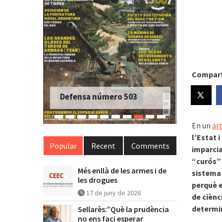
Compart
Defensa número 503
En un
art
l’Estat 
Popular
Recent
Comments
imparcia
“curós” 
Més enllà de les armes i de
sistema 
les drogues
perquè 
17 de juny de 2026
de ciènc
determi
Sellarès:”Què la prudència
no ens faci esperar