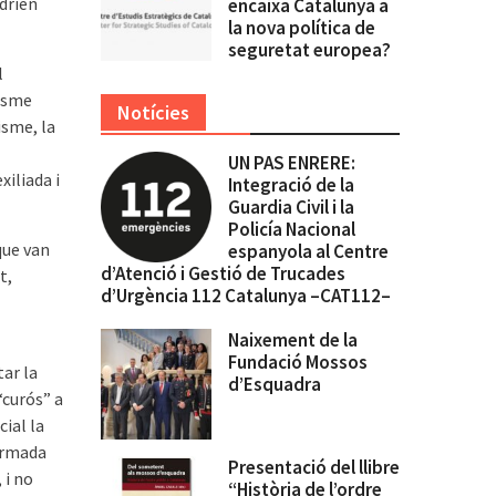
drien
encaixa Catalunya a
la nova política de
seguretat europea?
l
nisme
Notícies
isme, la
UN PAS ENRERE:
iliada i
Integració de la
Guardia Civil i la
Policía Nacional
que van
espanyola al Centre
d’Atenció i Gestió de Trucades
t,
d’Urgència 112 Catalunya –CAT112–
Naixement de la
Fundació Mossos
tar la
d’Esquadra
“curós” a
cial la
ormada
Presentació del llibre
 i no
“Història de l’ordre