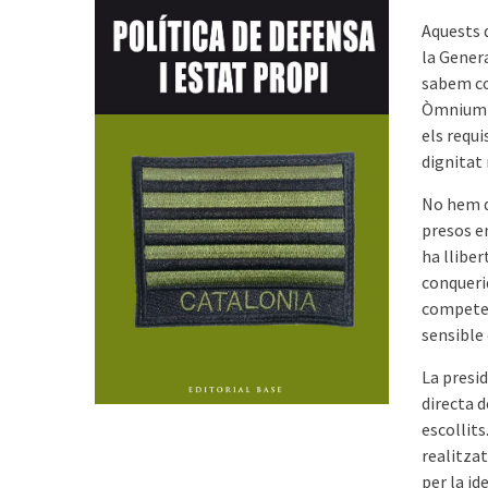
Aquests d
la Genera
sabem co
Òmnium C
els requ
dignitat 
No hem de
presos en
ha lliber
conquerid
competen
sensible
La presi
directa d
escollits
realitza
per la id