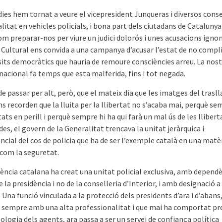
ies hem tornat a veure el vicepresident Junqueras i diversos conse
litat en vehicles policials, i bona part dels ciutadans de Cataluny
m preparar-nos per viure un judici dolorós i unes acusacions igno
ultural ens convida a una campanya d’acusar l’estat de no compl
isits democràtics que hauria de remoure consciències arreu. La nos
nacional fa temps que esta malferida, fins i tot negada.
 passar per alt, però, que el mateix dia que les imatges del trasll
s recorden que la lluita per la llibertat no s’acaba mai, perquè se
tats en perill i perquè sempre hi ha qui farà un mal ús de les llibert
es, el govern de la Generalitat trencava la unitat jeràrquica i
cial del cos de policia que ha de ser l’exemple català en una matè
 com la seguretat.
dència catalana ha creat una unitat policial exclusiva, amb depend
e la presidència i no de la conselleria d’Interior, i amb designació a 
. Una funció vinculada a la protecció dels presidents d’ara i d’abans
t sempre amb una alta professionalitat i que mai ha comportat p
eologia dels agents, ara passa a ser un servei de confiança política