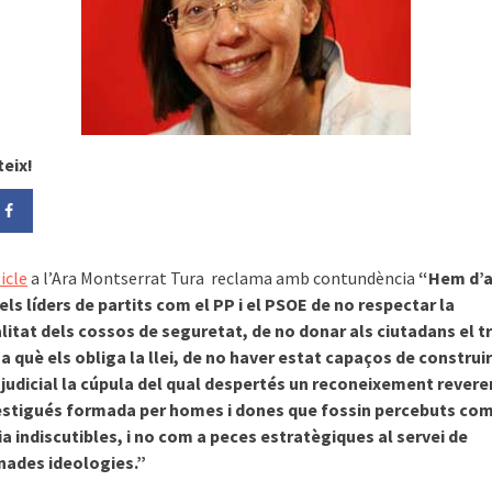
eix!
icle
a l’Ara Montserrat Tura reclama amb contundència
“Hem d’a
i els líders de partits com el PP i el PSOE de no respectar la
litat dels cossos de seguretat, de no donar als ciutadans el t
a què els obliga la llei, de no haver estat capaços de construir
judicial la cúpula del qual despertés un reconeixement revere
estigués formada per homes i dones que fossin percebuts com
ia indiscutibles, i no com a peces estratègiques al servei de
nades ideologies.”