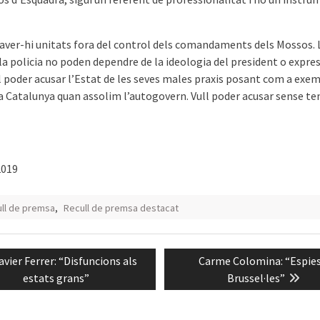
aver-hi unitats fora del control dels comandaments dels Mossos. 
i la policia no poden dependre de la ideologia del president o expre
l poder acusar l’Estat de les seves males praxis posant com a exem
a Catalunya quan assolim l’autogovern. Vull poder acusar sense ten
2019
ll de premsa
,
Recull de premsa destacat
ació
revious
Next
avier Ferrer: “Disfuncions als
Carme Colomina: “Espies
ades
ost:
post:
estats grans”
Brussel·les”