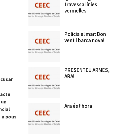
travessa línies
vermelles
Policia al mar: Bon
vent i barca nova!
PRESENTEU ARMES,
ARA!
cusar
racte
 un
Ara és l’hora
ncial
 a pous