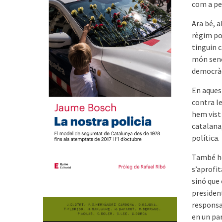
com a pe
Ara bé, 
règim pol
tinguin c
món senc
democràc
En aques
contra le
hem vist
catalana
política.
També he
s’aprofi
sinó que
presiden
responsab
en un par