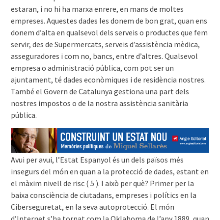
estaran, i no hi ha marxa enrere, en mans de moltes
empreses. Aquestes dades les donem de bon grat, quan ens
donem d’alta en qualsevol dels serveis o productes que fem
servir, des de Supermercats, serveis d’assistència mèdica,
asseguradores i com no, bancs, entre d’altres. Qualsevol
empresa o administració pública, com pot ser un
ajuntament, té dades econòmiques i de residència nostres.
També el Govern de Catalunya gestiona una part dels
nostres impostos o de la nostra assistència sanitària
pública.
Avui per avui, l’Estat Espanyol és un dels països més
insegurs del món en quan a la protecció de dades, estant en
el màxim nivell de risc ( 5 ). I això per què? Primer per la
baixa consciència de ciutadans, empreses i polítics en la
Ciberseguretat, en la seva autoprotecció. El món
d’Internet s’ha tornat com la Oklahoma de l’any 1889, quan