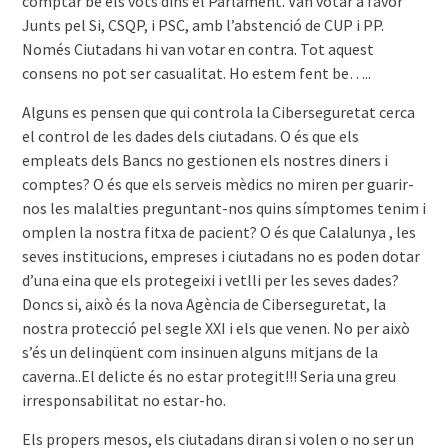
comptar bé els vots dins el Parlament. Van votar a favor
Junts pel Si, CSQP, i PSC, amb l’abstenció de CUP i PP.
Només Ciutadans hi van votar en contra. Tot aquest
consens no pot ser casualitat. Ho estem fent be…..
Alguns es pensen que qui controla la Ciberseguretat cerca
el control de les dades dels ciutadans. O és que els
empleats dels Bancs no gestionen els nostres diners i
comptes? O és que els serveis mèdics no miren per guarir-
nos les malalties preguntant-nos quins símptomes tenim i
omplen la nostra fitxa de pacient? O és que Calalunya , les
seves institucions, empreses i ciutadans no es poden dotar
d’una eina que els protegeixi i vetlli per les seves dades?
Doncs si, això és la nova Agència de Ciberseguretat, la
nostra protecció pel segle XXI i els que venen. No per això
s’és un delinqüent com insinuen alguns mitjans de la
caverna..El delicte és no estar protegit!!! Seria una greu
irresponsabilitat no estar-ho.
Els propers mesos, els ciutadans diran si volen o no ser un