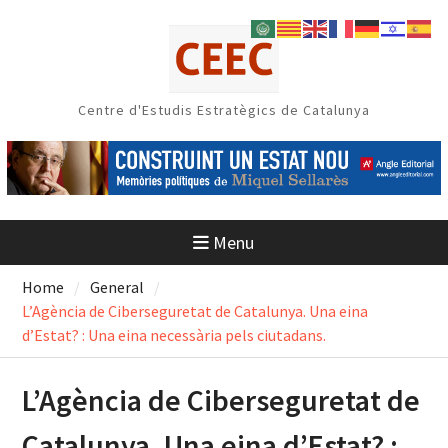
Skip
to
content
Centre d'Estudis Estratègics de Catalunya
Menu
Home
General
L’Agència de Ciberseguretat de Catalunya. Una eina
d’Estat? : Una eina necessària pels ciutadans.
L’Agència de Ciberseguretat de
Catalunya. Una eina d’Estat? :