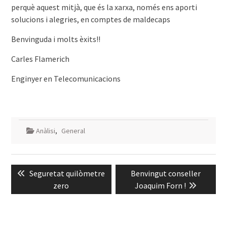
perquè aquest mitjà, que és la xarxa, només ens aporti
solucions i alegries, en comptes de maldecaps
!!Benvinguda i molts èxits
Carles Flamerich
Enginyer en Telecomunicacions
Anàlisi
,
General
Navegació
Previous
Next
Seguretat quilòmetre
Benvingut conseller
d'entrades
post:
post:
zero
Joaquim Forn !