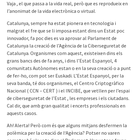
Vaja , el que passa a la vida real, però que es reprodueix en
l’anonimat de la vida electrònica o virtual.
Catalunya, sempre ha estat pionera en tecnologia i
malgrat el fre que se li imposa estant dins un Estat poc
innovador, fa poc dies es va aprovar al Parlament de
Catalunya la creació de l’Agència de la Ciberseguretat de
Catalunya. Organismes com aquest, existeixen dins els
grans bancs des de fa anys, i dins l’Estat Espanyol, 4
comunitats Autònomes estan o en la seva creació o a punt
de fer-ho, com pot ser Euskadi. L’Estat Espanyol, per la
seva banda, té dos organismes, el Centro Criptogràfico
Nacional ( CCN – CERT ) i el INCIBE, que vetllen per l’espai
de ciberseguretat de l’Estat , les empreses i els ciutadans.
Cal dir, que amb gran qualitat i encerts professionals en
aquests casos.
Ah! Alerta! Però com és que alguns mitjans desfermen la
polèmica per la creació de l‘Agència? Potser no varen