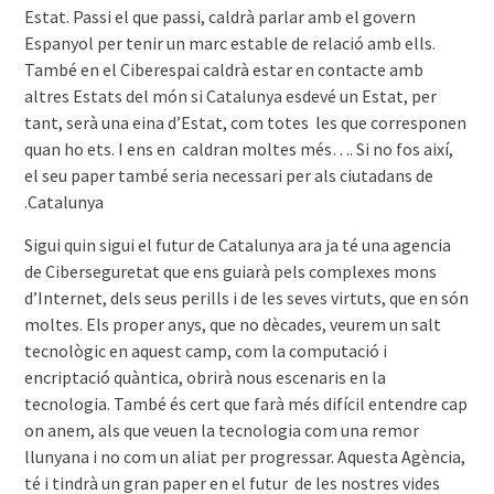
Estat. Passi el que passi, caldrà parlar amb el govern
Espanyol per tenir un marc estable de relació amb ells.
També en el Ciberespai caldrà estar en contacte amb
altres Estats del món si Catalunya esdevé un Estat, per
tant, serà una eina d’Estat, com totes les que corresponen
quan ho ets. I ens en caldran moltes més…. Si no fos així,
el seu paper també seria necessari per als ciutadans de
Catalunya.
Sigui quin sigui el futur de Catalunya ara ja té una agencia
de Ciberseguretat que ens guiarà pels complexes mons
d’Internet, dels seus perills i de les seves virtuts, que en són
moltes. Els proper anys, que no dècades, veurem un salt
tecnològic en aquest camp, com la computació i
encriptació quàntica, obrirà nous escenaris en la
tecnologia. També és cert que farà més difícil entendre cap
on anem, als que veuen la tecnologia com una remor
llunyana i no com un aliat per progressar. Aquesta Agència,
té i tindrà un gran paper en el futur de les nostres vides