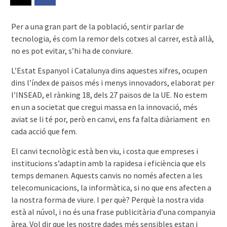
Per a una gran part de la població, sentir parlar de
tecnologia, és com la remor dels cotxes al carrer, està allà,
no es pot evitar, s’hi ha de conviure.
L’Estat Espanyol i Catalunya dins aquestes xifres, ocupen
dins l’índex de països més i menys innovadors, elaborat per
l’INSEAD, el rànking 18, dels 27 països de la UE. No estem
en un a societat que cregui massa en la innovació, més
aviat se li té por, però en canvi, ens fa falta diàriament en
cada acció que fem.
El canvi tecnològic està ben viu, i costa que empreses i
institucions s’adaptin amb la rapidesa i eficiència que els
temps demanen. Aquests canvis no només afecten a les
telecomunicacions, la informàtica, si no que ens afecten a
la nostra forma de viure. I per què? Perquè la nostra vida
està al núvol, i no és una frase publicitària d’una companyia
àrea. Vol dir que les nostre dades més sensibles estan i