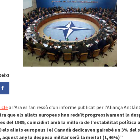
eix!
icle
a l’Ara es fan ressò d’un informe publicat per l’Aliança Antlàn
a que els aliats europeus han reduït progressivament la de
des del 1989, coincidint amb la millora de l’estabilitat política 
89 els aliats europeus i el Canadà dedicaven gairebé un 3% del 
 aquest any la despesa militar serà la meitat (1,46%)”