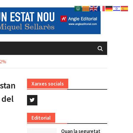
l 2%
estan
Xarxes socials
 del
Twitter
Editorial
Quan la seguretat