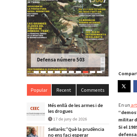
Defensa número 503
Compart
Popular
Recent
Comments
En un
art
Més enllà de les armes i de
les drogues
“demostr
17 de juny de 2026
militar 
Si el 19
Sellarès:”Què la prudència
defensa,
no ens faci esperar