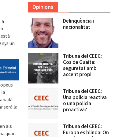
Opinions
Delinqüència i
 a
nacionalitat
an
 està
enys un
Tribuna del CEEC:
Cos de Guaita:
seguretat amb
accent propi
uropeus
Tribuna del CEEC:
 la
Una policia reactiva
 Canadà
o una policia
r serà la
proactiva?
en als
Tribuna del CEEC:
Europa es blinda: On
ama quan