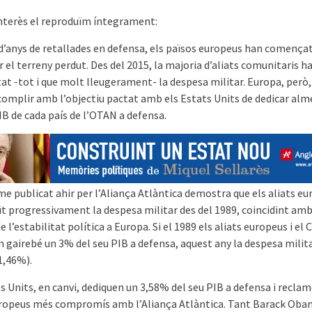
interès el reproduïm íntegrament:
d’anys de retallades en defensa, els països europeus han començat
 el terreny perdut. Des del 2015, la majoria d’aliats comunitaris h
t -tot i que molt lleugerament- la despesa militar. Europa, però,
 complir amb l’objectiu pactat amb els Estats Units de dedicar alm
IB de cada país de l’OTAN a defensa.
me publicat ahir per l’Aliança Atlàntica demostra que els aliats e
ït progressivament la despesa militar des del 1989, coincidint amb
e l’estabilitat política a Europa. Si el 1989 els aliats europeus i el
 gairebé un 3% del seu PIB a defensa, aquest any la despesa milita
1,46%).
s Units, en canvi, dediquen un 3,58% del seu PIB a defensa i reclam
uropeus més compromís amb l’Aliança Atlàntica. Tant Barack Ob