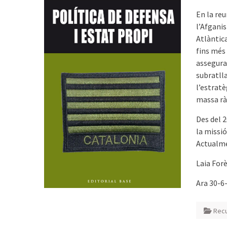
En la reu
l’Afganis
Atlàntica
fins més 
assegura
subratlla
l’estrat
massa rà
Des del 2
la missió
Actualmen
Laia For
Ara 30-6
Recu