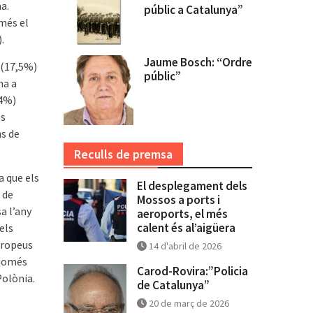
a.
públic a Catalunya”
més el
.
Jaume Bosch: “Ordre
 (17,5%)
públic”
na a
44%)
es
ns de
Reculls de premsa
a que els
El desplegament dels
 de
Mossos a ports i
a l’any
aeroports, el més
calent és al’aigüera
els
europeus
14 d'abril de 2026
 només
Carod-Rovira:”Policia
Polònia.
de Catalunya”
20 de març de 2026