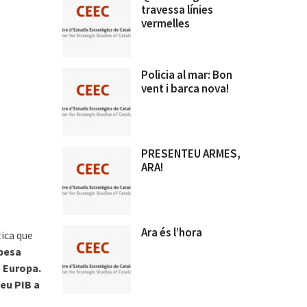
travessa línies
vermelles
Policia al mar: Bon
vent i barca nova!
PRESENTEU ARMES,
ARA!
Ara és l’hora
tica que
spesa
a Europa.
seu PIB a