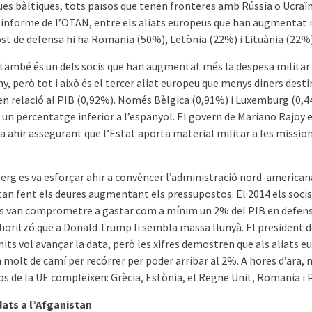
ues bàltiques, tots països que tenen fronteres amb Rússia o Ucraïn
’informe de l’OTAN, entre els aliats europeus que han augmentat 
st de defensa hi ha Romania (50%), Letònia (22%) i Lituània (22%)
també és un dels socis que han augmentat més la despesa militar
y, però tot i això és el tercer aliat europeu que menys diners desti
en relació al PIB (0,92%). Només Bèlgica (0,91%) i Luxemburg (0,
 un percentatge inferior a l’espanyol. El govern de Mariano Rajoy 
a ahir assegurant que l’Estat aporta material militar a les missio
erg es va esforçar ahir a convèncer l’administració nord-american
tan fent els deures augmentant els pressupostos. El 2014 els socis
s van comprometre a gastar com a mínim un 2% del PIB en defens
 horitzó que a Donald Trump li sembla massa llunyà. El president d
its vol avançar la data, però les xifres demostren que als aliats 
 molt de camí per recórrer per poder arribar al 2%. A hores d’ara,
os de la UE compleixen: Grècia, Estònia, el Regne Unit, Romania i 
ats a l’Afganistan