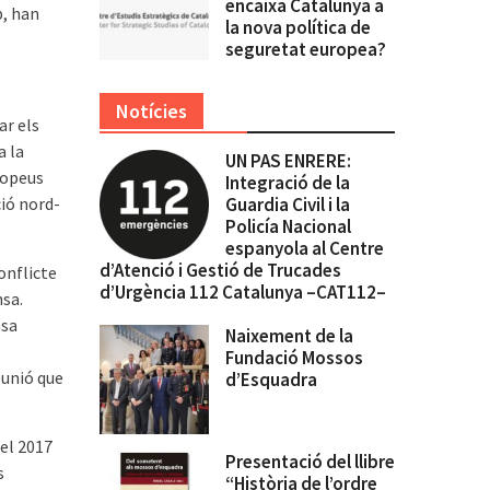
encaixa Catalunya a
p, han
la nova política de
seguretat europea?
Notícies
ar els
a la
UN PAS ENRERE:
ropeus
Integració de la
ció nord-
Guardia Civil i la
Policía Nacional
espanyola al Centre
d’Atenció i Gestió de Trucades
onflicte
d’Urgència 112 Catalunya –CAT112–
sa.
nsa
Naixement de la
Fundació Mossos
eunió que
d’Esquadra
 el 2017
Presentació del llibre
s
“Història de l’ordre