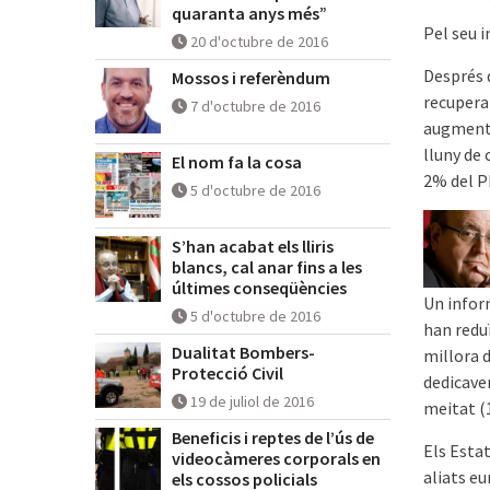
quaranta anys més”
Pel seu 
20 d'octubre de 2016
Després 
Mossos i referèndum
recuperar
7 d'octubre de 2016
augmenta
lluny de
El nom fa la cosa
2% del P
5 d'octubre de 2016
S’han acabat els lliris
blancs, cal anar fins a les
últimes conseqüències
Un infor
5 d'octubre de 2016
han redu
Dualitat Bombers-
millora d
Protecció Civil
dedicaven
19 de juliol de 2016
meitat (
Beneficis i reptes de l’ús de
Els Estat
videocàmeres corporals en
aliats e
els cossos policials