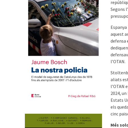
repúbliq
Segons l
pressupo
Espanya 
aquest an
defensa 
dediquen
defensav
l’OTAN.
Stoltenb
aliats es
l’OTAN e
2024, un
Estats Un
els queda
cinc païs
Més sold