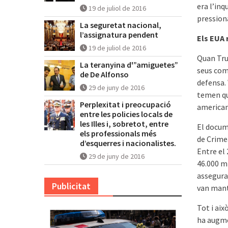
era l’inq
19 de juliol de 2016
pression
La seguretat nacional,
l’assignatura pendent
Els EUA 
19 de juliol de 2016
Quan Tru
La teranyina d'”amiguetes”
seus com
de De Alfonso
defensa.
29 de juny de 2016
temen qu
Perplexitat i preocupació
americana
entre les policies locals de
les Illes i, sobretot, entre
El docume
els professionals més
de Crime
d’esquerres i nacionalistes.
Entre el 
29 de juny de 2016
46.000 mi
assegura
Publicitat
van mant
Tot i aix
ha augmen