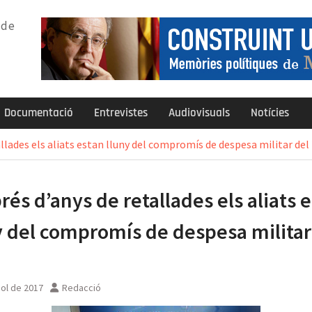
 de
Documentació
Entrevistes
Audiovisuals
Notícies
llades els aliats estan lluny del compromís de despesa militar de
rés d’anys de retallades els aliats 
y del compromís de despesa militar
liol de 2017
Redacció