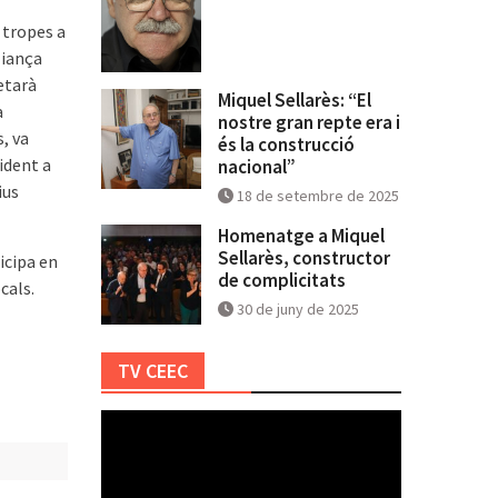
 tropes a
liança
retarà
Miquel Sellarès: “El
a
nostre gran repte era i
, va
és la construcció
ident a
nacional”
ius
18 de setembre de 2025
Homenatge a Miquel
Sellarès, constructor
icipa en
de complicitats
cals.
30 de juny de 2025
TV CEEC