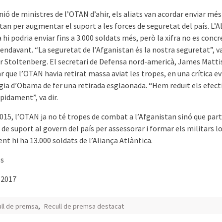
nió de ministres de l’OTAN d’ahir, els aliats van acordar enviar més
tan per augmentar el suport a les forces de seguretat del país. L’A
 hi podria enviar fins a 3.000 soldats més, però la xifra no es conc
endavant. “La seguretat de l’Afganistan és la nostra seguretat”, v
r Stoltenberg. El secretari de Defensa nord-americà, James Mattis
r que l’OTAN havia retirat massa aviat les tropes, en una crítica ev
ègia d’Obama de fer una retirada esglaonada. “Hem reduït els efect
pidament”, va dir.
015, l’OTAN ja no té tropes de combat a l’Afganistan sinó que part
 de suport al govern del país per assessorar i formar els militars lo
t hi ha 13.000 soldats de l’Aliança Atlàntica.
ès
-2017
ll de premsa
,
Recull de premsa destacat