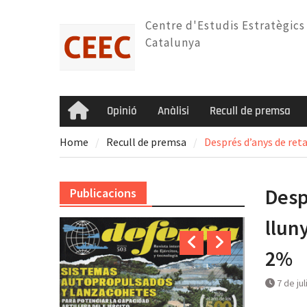
Skip
to
Centre d'Estudis Estratègics
content
Catalunya
Opinió
Anàlisi
Recull de premsa
Home
Home
Recull de premsa
Després d’anys de reta
Desp
Publicacions
llun
2%
7 de ju