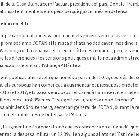
uilí de la Casa Blanca com l’actual president del país, Donald Trum
at insistentment els europeus perquè gastin més en defensa.
rebaixen el to
mp va arribar al poder va amenaçar els governs europeus de trenc
promisos amb l’OTAN si la resta d’aliats no dedicaven més diners 
 Washington ha rebaixat el to en les últimes reunions, però els eu
e les diferències i les tensions polítiques amb la nova administra
 acabin debilitant l’Aliança Atlàntica.
nt publicat ahir revela que només a partir del 2015, després del c
a, els europeus han començat a augmentar el pressupost en defen
2015 i el 2017, els països europeus i el Canadà han invertit en defe
lions més, un 4,3% més. “És significatiu, suposa una diferència”,
va ahir Jens Stoltenberg, secretari general de l’OTAN, durant la r
enir els ministres de Defensa de l’Aliança.
ò, l’augment no és general sinó que es concentra en el Canadà, que
tat la despesa militar un 12,3%, i en alguns aliats de l’Est i de le