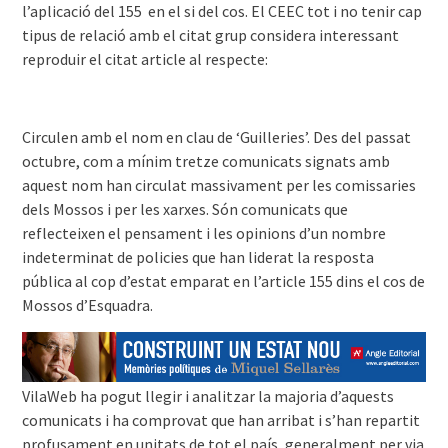
l’aplicació del 155 en el si del cos. El CEEC tot i no tenir cap
tipus de relació amb el citat grup considera interessant
reproduir el citat article al respecte:
Circulen amb el nom en clau de ‘Guilleries’. Des del passat
octubre, com a mínim tretze comunicats signats amb
aquest nom han circulat massivament per les comissaries
dels Mossos i per les xarxes. Són comunicats que
reflecteixen el pensament i les opinions d’un nombre
indeterminat de policies que han liderat la resposta
pública al cop d’estat emparat en l’article 155 dins el cos de
Mossos d’Esquadra.
VilaWeb ha pogut llegir i analitzar la majoria d’aquests
comunicats i ha comprovat que han arribat i s’han repartit
profusament en unitats de tot el país, generalment per via