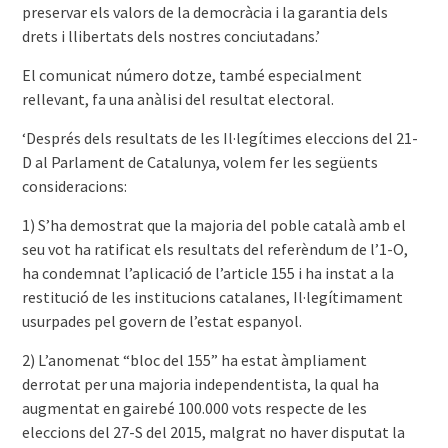
preservar els valors de la democràcia i la garantia dels
drets i llibertats dels nostres conciutadans.’
El comunicat número dotze, també especialment
rellevant, fa una anàlisi del resultat electoral.
‘Després dels resultats de les Il·legítimes eleccions del 21-
D al Parlament de Catalunya, volem fer les següents
consideracions:
1) S’ha demostrat que la majoria del poble català amb el
seu vot ha ratificat els resultats del referèndum de l’1-O,
ha condemnat l’aplicació de l’article 155 i ha instat a la
restitució de les institucions catalanes, Il·legítimament
usurpades pel govern de l’estat espanyol.
2) L’anomenat “bloc del 155” ha estat àmpliament
derrotat per una majoria independentista, la qual ha
augmentat en gairebé 100.000 vots respecte de les
eleccions del 27-S del 2015, malgrat no haver disputat la