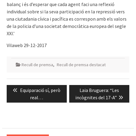
balanç i és d’esperar que cada agent faci una reflexió
individual sobre si la seva participació en la repressió vers
una ciutadania cívica i pacífica es correspon amb els valors
de la policia d’una societat democràtica europea del segle
XXI.’
Vilaweb 29-12-2017
Recull de premsa
,
Recull de premsa destacat
Navegació
Previous
Next
Equiparació sí, però
Laia Bruguera: “Les
d'entrades
post:
post:
real…
incògnites del 17-A”