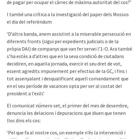
de pagar per ocupar el càrrec de màxima autoritat del cos?’
I també una crítica a la investigació del paper dels Mossos
el dia del referèndum:
‘D’altra banda, anem assistint a la miserable persecució en
diferents fronts (sigui per expedients judicials o de la
pròpia DAI) de companys que van fer servei l’1-O. Ara també
s’ha estès a d’altres que en la seva condició de ciutadans
decidiren, en aquella jornada, exercir el seu dret de vot,
essent agredits impunement per efectius de la GC, i fins i
tot assenyalant i desqualificant aquell comandament que
en el seu període de vacances opta per ser al costat del
president a l’exili.’
El comunicat número set, el primer del mes de desembre,
denuncia les delacions i depuracions que diuen que tenen
lloc dins els cos:
‘Pel que fa al nostre cos, un exemple n’és la intervenció i