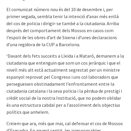
El comunicat número nou és del 10 de desembre i, per
primer vegada, sembla tenir la intenció d’anar més enllà
del cos de policia i dirigir-se també a la ciutadania. Arriba
després del comportament dels Mossos en casos com
l’espoli de les obres d’art de Sixena i d’unes declaracions
d’una regidora de la CUP a Barcelona.
‘Davant dels fets succeïts a Lleida i a Mataró, demanem a la
ciutadania que entenguin que som un cos jeràrquic i que el
nivell més alt està actualment segrestat per un ministre
espanyol reprovat pel Congreso i uns col·laboradors que
persegueixen obstinadament l’enfrontament entre la
ciutadania catalana i la seva policia i la pèrdua de prestigi i
crèdit social de la nostra Institució, que no podem oblidar
és una estructura cabdal per a l’assoliment dels objectius
polítics que anhelem.
Creiem que ara, més que mai, cal defensar el cos de Mossos
d’Esquadra. En aquest sentit, les irresponsables