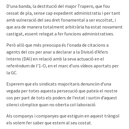
D’una banda, la destitució del major Trapero, que fou
cessat de pla, sense cap expedient administratiu i per tant
amb vulneració del seu dret fonamental a ser escoltat, i
que ara de manera totalment arbitrària ha estat novament
castigat, essent relegat a fer funcions administratives.
Però allò que més preocupa és l’onada de citacions a
agents del cos per anar a declarar a la Divisió d’Afers
Interns (DAI) en relació amb la seva actuació en el
referèndum de l’1-O, en el marc d’uns vídeos aportats per
la GC.
Esperem que els sindicats majoritaris denunciïn d’una
vegada per totes aquesta persecució que pateix el nostre
cos per part de tots els poders de l’estat i surtin d’aquest
silenci còmplice quan no oberta col·laboració.
Als companys i companyes que estiguin en aquest tràngol
els volem fer saber que estem al seu costat.