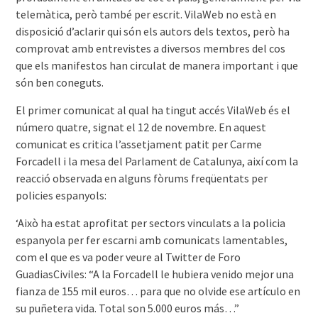
telemàtica, però també per escrit. VilaWeb no està en
disposició d’aclarir qui són els autors dels textos, però ha
comprovat amb entrevistes a diversos membres del cos
que els manifestos han circulat de manera important i que
són ben coneguts.
El primer comunicat al qual ha tingut accés VilaWeb és el
número quatre, signat el 12 de novembre. En aquest
comunicat es critica l’assetjament patit per Carme
Forcadell i la mesa del Parlament de Catalunya, així com la
reacció observada en alguns fòrums freqüentats per
policies espanyols:
‘Això ha estat aprofitat per sectors vinculats a la policia
espanyola per fer escarni amb comunicats lamentables,
com el que es va poder veure al Twitter de Foro
GuadiasCiviles: “A la Forcadell le hubiera venido mejor una
fianza de 155 mil euros… para que no olvide ese artículo en
su puñetera vida. Total son 5.000 euros más…”