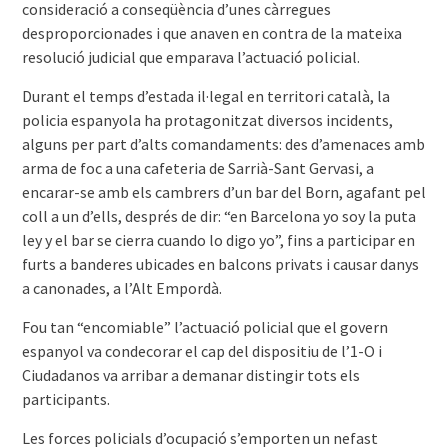
consideració a conseqüència d’unes càrregues
desproporcionades i que anaven en contra de la mateixa
resolució judicial que emparava l’actuació policial.
Durant el temps d’estada il·legal en territori català, la
policia espanyola ha protagonitzat diversos incidents,
alguns per part d’alts comandaments: des d’amenaces amb
arma de foc a una cafeteria de Sarrià-Sant Gervasi, a
encarar-se amb els cambrers d’un bar del Born, agafant pel
coll a un d’ells, després de dir: “en Barcelona yo soy la puta
ley y el bar se cierra cuando lo digo yo”, fins a participar en
furts a banderes ubicades en balcons privats i causar danys
a canonades, a l’Alt Empordà.
Fou tan “encomiable” l’actuació policial que el govern
espanyol va condecorar el cap del dispositiu de l’1-O i
Ciudadanos va arribar a demanar distingir tots els
participants.
Les forces policials d’ocupació s’emporten un nefast