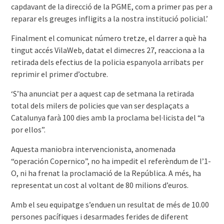
capdavant de la direcció de la PGME, com a primer pas per a
reparar els greuges infligits a la nostra institució policial.’
Finalment el comunicat número tretze, el darrer a què ha
tingut accés VilaWeb, datat el dimecres 27, reacciona a la
retirada dels efectius de la policia espanyola arribats per
reprimir el primer d’octubre.
‘S’ha anunciat per a aquest cap de setmana la retirada
total dels milers de policies que van ser desplaçats a
Catalunya farà 100 dies amb la proclama bel·licista del “a
por ellos”.
Aquesta maniobra intervencionista, anomenada
“operación Copernico”, no ha impedit el referèndum de l’1-
O, ni ha frenat la proclamació de la República. A més, ha
representat un cost al voltant de 80 milions d’euros.
Amb el seu equipatge s’enduen un resultat de més de 10.00
persones pacífiques i desarmades ferides de diferent