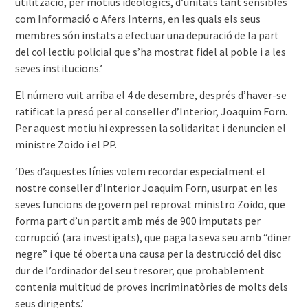
utilització, per motius ideològics, d’unitats tant sensibles
com Informació o Afers Interns, en les quals els seus
membres són instats a efectuar una depuració de la part
del col·lectiu policial que s’ha mostrat fidel al poble i a les
seves institucions.’
El número vuit arriba el 4 de desembre, després d’haver-se
ratificat la presó per al conseller d’Interior, Joaquim Forn.
Per aquest motiu hi expressen la solidaritat i denuncien el
ministre Zoido i el PP.
‘Des d’aquestes línies volem recordar especialment el
nostre conseller d’Interior Joaquim Forn, usurpat en les
seves funcions de govern pel reprovat ministro Zoido, que
forma part d’un partit amb més de 900 imputats per
corrupció (ara investigats), que paga la seva seu amb “diner
negre” i que té oberta una causa per la destrucció del disc
dur de l’ordinador del seu tresorer, que probablement
contenia multitud de proves incriminatòries de molts dels
seus dirigents.’