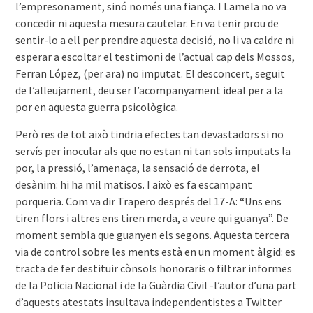
l’empresonament, sinó només una fiança. I Lamela no va
concedir ni aquesta mesura cautelar. En va tenir prou de
sentir-lo a ell per prendre aquesta decisió, no li va caldre ni
esperar a escoltar el testimoni de l’actual cap dels Mossos,
Ferran López, (per ara) no imputat. El desconcert, seguit
de l’alleujament, deu ser l’acompanyament ideal per a la
por en aquesta guerra psicològica.
Però res de tot això tindria efectes tan devastadors si no
servís per inocular als que no estan ni tan sols imputats la
por, la pressió, l’amenaça, la sensació de derrota, el
desànim: hi ha mil matisos. I això es fa escampant
porqueria. Com va dir Trapero després del 17-A: “Uns ens
tiren flors i altres ens tiren merda, a veure qui guanya”. De
moment sembla que guanyen els segons. Aquesta tercera
via de control sobre les ments està en un moment àlgid: es
tracta de fer destituir cònsols honoraris o filtrar informes
de la Policia Nacional i de la Guàrdia Civil -l’autor d’una part
d’aquests atestats insultava independentistes a Twitter