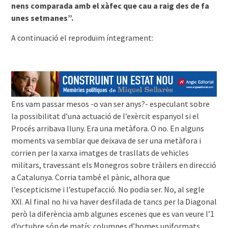
nens comparada amb el xàfec que cau a raig des de fa
unes setmanes”.
A continuació el reproduïm íntegrament:
Ens vam passar mesos -o van ser anys?- especulant sobre
la possibilitat d’una actuació de l’exèrcit espanyol si el
Procés arribava lluny. Era una metàfora. O no. En alguns
moments va semblar que deixava de ser una metàfora i
corrien per la xarxa imatges de trasllats de vehicles
militars, travessant els Monegros sobre tràilers en direcció
a Catalunya. Corria també el pànic, alhora que
l’escepticisme i l’estupefacció. No podia ser. No, al segle
XXI. Al final no hi va haver desfilada de tancs per la Diagonal
però la diferència amb algunes escenes que es van veure l’1
d’octubre són de matís: columnes d’homes uniformats