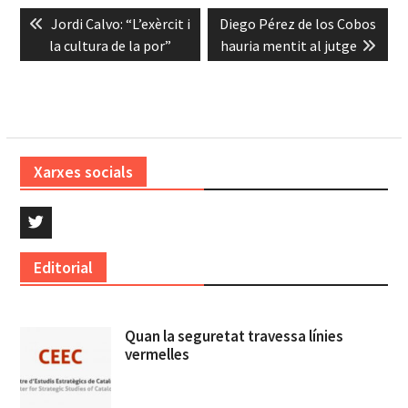
Navegació
Previous
Next
Jordi Calvo: “L’exèrcit i
Diego Pérez de los Cobos
d'entrades
post:
post:
la cultura de la por”
hauria mentit al jutge
Xarxes socials
Twitter
Editorial
Quan la seguretat travessa línies
vermelles