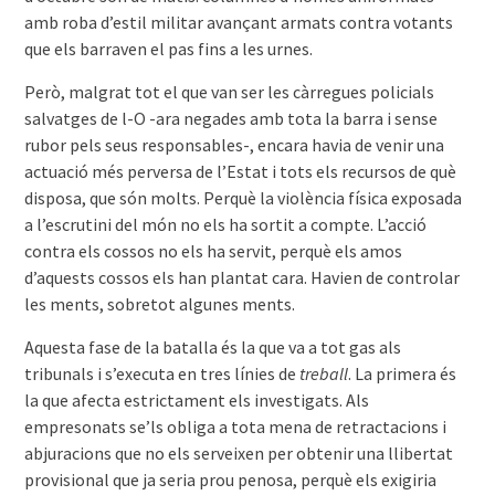
amb roba d’estil militar avançant armats contra votants
que els barraven el pas fins a les urnes.
Però, malgrat tot el que van ser les càrregues policials
salvatges de l-O -ara negades amb tota la barra i sense
rubor pels seus responsables-, encara havia de venir una
actuació més perversa de l’Estat i tots els recursos de què
disposa, que són molts. Perquè la violència física exposada
a l’escrutini del món no els ha sortit a compte. L’acció
contra els cossos no els ha servit, perquè els amos
d’aquests cossos els han plantat cara. Havien de controlar
les ments, sobretot algunes ments.
Aquesta fase de la batalla és la que va a tot gas als
tribunals i s’executa en tres línies de
treball
. La primera és
la que afecta estrictament els investigats. Als
empresonats se’ls obliga a tota mena de retractacions i
abjuracions que no els serveixen per obtenir una llibertat
provisional que ja seria prou penosa, perquè els exigiria