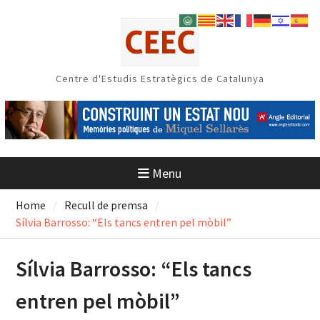
Skip
to
content
Centre d'Estudis Estratègics de Catalunya
Menu
Home
Recull de premsa
Sílvia Barrosso: “Els tancs entren pel mòbil”
Sílvia Barrosso: “Els tancs
entren pel mòbil”