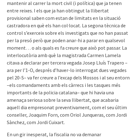
mantenir al carrer la mort civil (i política) que ja tenen
entre reixes. I els que ja han obtingut la llibertat
provisional saben com estan de limitats en la situació
castradora en què els han col·locat. La segona tècnica de
control s’exerceix sobre els investigats que no han passat
per la presó però que poden anar-hi a parar en qualsevol
moment… o als quals es fa creure que això pot passar. La
interlocutòria amb què la magistrada Carmen Lamela
citava a declarar per tercera vegada Josep Lluís Trapero –
ara per l’1-O, després d’haver-lo interrogat dues vegades
pel 20-S– va fer creure a l’excap dels Mossos i al seu entorn
–els comandaments amb els càrrecs i les tasques més
importants de la policia catalana– que hi havia una
amenaça seriosa sobre la seva llibertat, que acabaria
aquell dia empresonat preventivament, com el seu últim
conseller, Joaquim Forn, com Oriol Junqueras, com Jordi
Sànchez, com Jordi Cuixart.
En un gir inesperat, la fiscalia no va demanar