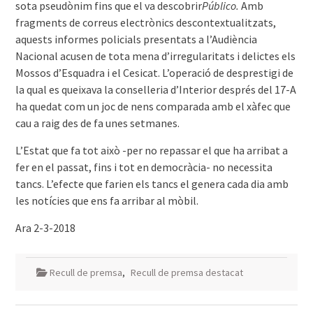
sota pseudònim fins que el va descobrir
Público.
Amb
fragments de correus electrònics descontextualitzats,
aquests informes policials presentats a l’Audiència
Nacional acusen de tota mena d’irregularitats i delictes els
Mossos d’Esquadra i el Cesicat. L’operació de desprestigi de
la qual es queixava la conselleria d’Interior després del 17-A
ha quedat com un joc de nens comparada amb el xàfec que
cau a raig des de fa unes setmanes.
L’Estat que fa tot això -per no repassar el que ha arribat a
fer en el passat, fins i tot en democràcia- no necessita
tancs. L’efecte que farien els tancs el genera cada dia amb
les notícies que ens fa arribar al mòbil.
Ara 2-3-2018
Recull de premsa
,
Recull de premsa destacat