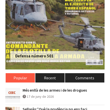
Defensa número 501
Popular
Recent
Comments
Més enllà de les armes i de les drogues
17 de juny de 2026
Sellarès:”Què la prudència no ens faci