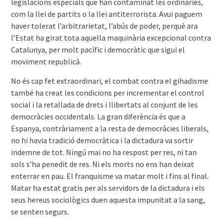
legislacions especials que han contaminat les ordinàries,
com la llei de partits o la llei antiterrorista. Avui paguem
haver tolerat l’arbitrarietat, l’abús de poder, perquè ara
l’Estat ha girat tota aquella maquinària excepcional contra
Catalunya, per molt pacífic i democràtic que sigui el
moviment republicà.
No és cap fet extraordinari, el combat contra el gihadisme
també ha creat les condicions per incrementar el control
social i la retallada de drets i llibertats al conjunt de les
democràcies occidentals. La gran diferència és que a
Espanya, contràriament a la resta de democràcies liberals,
no hi havia tradició democràtica i la dictadura va sortir
indemne de tot. Ningú mai no ha respost per res, ni tan
sols s’ha penedit de res. Ni els morts no ens han deixat
enterrar en pau. El franquisme va matar molt i fins al final.
Matar ha estat gratis per als servidors de la dictadura i els
seus hereus sociològics duen aquesta impunitat a la sang,
se senten segurs.