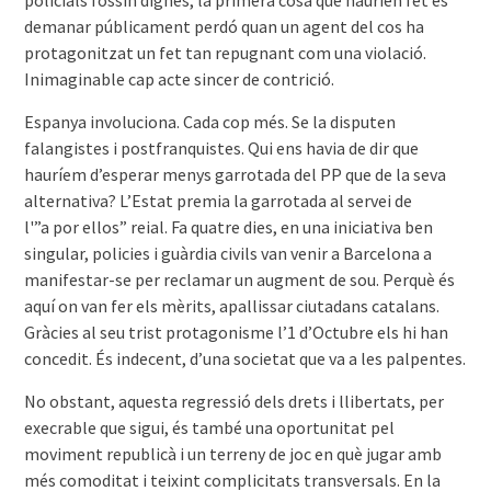
demanar públicament perdó quan un agent del cos ha
protagonitzat un fet tan repugnant com una violació.
Inimaginable cap acte sincer de contrició.
Espanya involuciona. Cada cop més. Se la disputen
falangistes i postfranquistes. Qui ens havia de dir que
hauríem d’esperar menys garrotada del PP que de la seva
alternativa? L’Estat premia la garrotada al servei de
l'”a por ellos” reial. Fa quatre dies, en una iniciativa ben
singular, policies i guàrdia civils van venir a Barcelona a
manifestar-se per reclamar un augment de sou. Perquè és
aquí on van fer els mèrits, apallissar ciutadans catalans.
Gràcies al seu trist protagonisme l’1 d’Octubre els hi han
concedit. És indecent, d’una societat que va a les palpentes.
No obstant, aquesta regressió dels drets i llibertats, per
execrable que sigui, és també una oportunitat pel
moviment republicà i un terreny de joc en què jugar amb
més comoditat i teixint complicitats transversals. En la