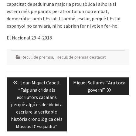
capacitat de seduir una majoria prou sòlida i alhora si
estem més preparats per afrontar un nou embat,
democràtic, amb l’Estat. I també, esclar, perquè l’Estat
espanyol no canviarà, ni ho sabrien fer ni volen fer-ho.
El Nacional 29-4-2018
Recull de premsa
,
Recull de premsa destacat
Navegació
Previous
Next
Joan Miquel Capell:
Miquel Sellarès: “Ara toca
d'entrades
post:
post:
“Faig una crida als
govern!”
escriptors catalans
perquè algú es decideixi a
escriure la veritable
història cronològica dels
Mossos D’Esquadra”