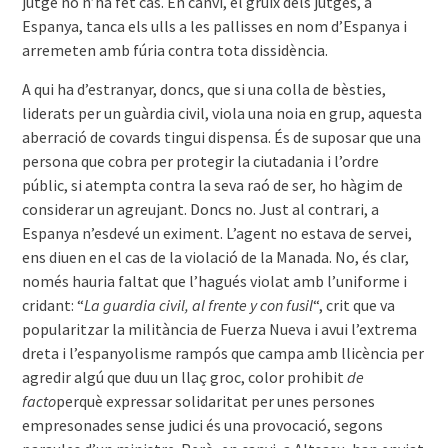
jutge no n’ha fet cas. En canvi, el gruix dels jutges, a
Espanya, tanca els ulls a les pallisses en nom d’Espanya i
arremeten amb fúria contra tota dissidència.
A qui ha d’estranyar, doncs, que si una colla de bèsties,
liderats per un guàrdia civil, viola una noia en grup, aquesta
aberració de covards tingui dispensa. És de suposar que una
persona que cobra per protegir la ciutadania i l’ordre
públic, si atempta contra la seva raó de ser, ho hàgim de
considerar un agreujant. Doncs no. Just al contrari, a
Espanya n’esdevé un eximent. L’agent no estava de servei,
ens diuen en el cas de la violació de la Manada. No, és clar,
només hauria faltat que l’hagués violat amb l’uniforme i
cridant: “
La guardia civil, al frente y con fusil
“, crit que va
popularitzar la militància de Fuerza Nueva i avui l’extrema
dreta i l’espanyolisme rampós que campa amb llicència per
agredir algú que duu un llaç groc, color prohibit
de
facto
perquè expressar solidaritat per unes persones
empresonades sense judici és una provocació, segons