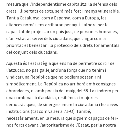
mesura que l’independentisme capitalitzi la defensa dels
drets i llibertats de tots, serà més fort i menys vulnerable.
Tant a Catalunya, com a Espanya, com a Europa, les
aliances només ens arribaran per aquí. I alhora per la
capacitat de projectar un país just, de persones honrades,
d’un Estat al servei dels ciutadans, que tingui com a
prioritat el benestar i la protecció dels drets fonamentals
del conjunt dels ciutadans.
Aquesta és l’estratègia que ens ha de permetre sortir de
l’atzucac, no pas gallejar d’una força que no tenim i
vindicar una República que no podíem sostenir ni
simbòlicament. La República no arribarà amb consignes
abrandades, ni amb poesia del maig del 68. La tindrem per
una combinació d’audàcia, resiliència i majories
democràtiques, de sinergies entre la ciutadania i les seves
institucions (tal com va ser a l’1-O). També,
necessàriament, en la mesura que siguem capaços de fer-
nos forts davant l’autoritarisme de l’Estat, per la nostra