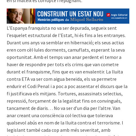
en si mateix és corrupte i repugnant.
L’Espanya franquista no va ser depurada, segueix sent
l’esquelet estructural de l’Estat, hi és fins a les entranyes.
Durant uns anys va semblar en hibernació; els seus actius
eren com cèl·lules dorments, camuflats, esperant la seva
oportunitat. Amb el temps van anar perdent el temor a
haver de respondre per tots els crims que van cometre
durant el franquisme, fins que es van envalentir. La lluita
contra ETA va ser com aigua beneïda, els va permetre
endurir el Codi Penal i a poc a poc assentar el discurs que la
fi justificava els mitjans. Tortures, assassinats selectius,
repressió, forçament de la legalitat fins on convingués,
tancament de diaris… No va ser d’un dia per l’altre. Van
anar creant una consciència col·lectiva que tolerava
qualsevol abús en nom de la lluita contra el terrorisme. I
legislant també cada cop amb més severitat, amb