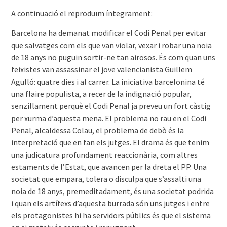
A continuació el reproduïm íntegrament:
Barcelona ha demanat modificar el Codi Penal per evitar
que salvatges com els que van violar, vexar i robar una noia
de 18 anys no puguin sortir-ne tan airosos. És com quan uns
feixistes van assassinar el jove valencianista Guillem
Agulló: quatre dies i al carrer. La iniciativa barcelonina té
una flaire populista, a recer de la indignació popular,
senzillament perquè el Codi Penal ja preveu un fort càstig
per xurma d’aquesta mena. El problema no rau en el Codi
Penal, alcaldessa Colau, el problema de debò és la
interpretació que en fan els jutges. El drama és que tenim
una judicatura profundament reaccionària, com altres
estaments de l’Estat, que avancen per la dreta el PP. Una
societat que empara, tolera o disculpa que s’assalti una
noia de 18 anys, premeditadament, és una societat podrida
i quan els artífexs d’aquesta burrada són uns jutges i entre
els protagonistes hi ha servidors públics és que el sistema