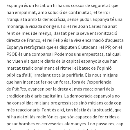
Espanya és un Estat on hi ha uns cossos de seguretat que
han empalmat, amb solució de continuïtat, el terror
franquista amb la democràcia, sense pudor. Espanya té una
monarquia viciada d’origen. I si el rei Joan Carles ha anat
fent de més i de menys, llastat per la seva entronització
directa de Franco, el rei Felip és la viva encarnació d’aquesta
Espanya retrògrada que es disputen Ciutadans i el PP, on el
PSOE és una comparsa i Podemos uns empestats, tal qual
ho viuen els quatre diaris de la capital espanyola que han
marcat tradicionalment el ritme i el batec de l’opinió
pública d’allí, irradiant tota la perifèria. Els nous mitjans
que han intentat fer-se un forat, fora de l’experiència
de
Público
, avancen per la dreta el més reaccionari dels
tradicionals diaris capitalins. La democràcia espanyola no
ha consolidat mitjans progressistes sinó mitjans cada cop
més reaccionaris. Tant és així, tan bèstia és la situació, que
hi ha aiatol·làs radiofònics que són capaços de fer crides a
posar bombes en cerveseries alemanyes. I no passa res, cap