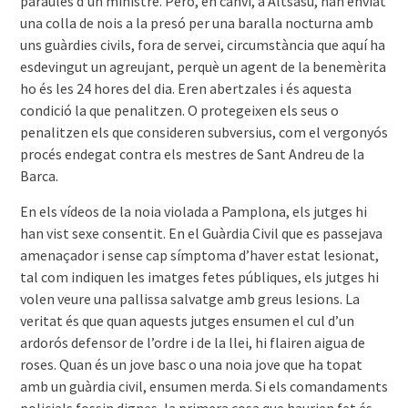
paraules d’un ministre. Però, en canvi, a Altsasu, han enviat
una colla de nois a la presó per una baralla nocturna amb
uns guàrdies civils, fora de servei, circumstància que aquí ha
esdevingut un agreujant, perquè un agent de la benemèrita
ho és les 24 hores del dia. Eren abertzales i és aquesta
condició la que penalitzen. O protegeixen els seus o
penalitzen els que consideren subversius, com el vergonyós
procés endegat contra els mestres de Sant Andreu de la
Barca.
En els vídeos de la noia violada a Pamplona, els jutges hi
han vist sexe consentit. En el Guàrdia Civil que es passejava
amenaçador i sense cap símptoma d’haver estat lesionat,
tal com indiquen les imatges fetes públiques, els jutges hi
volen veure una pallissa salvatge amb greus lesions. La
veritat és que quan aquests jutges ensumen el cul d’un
ardorós defensor de l’ordre i de la llei, hi flairen aigua de
roses. Quan és un jove basc o una noia jove que ha topat
amb un guàrdia civil, ensumen merda. Si els comandaments
policials fossin dignes, la primera cosa que haurien fet és