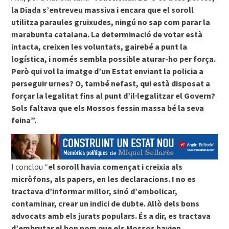
la Diada s’entreveu massiva i encara que el soroll
utilitza paraules gruixudes, ningú no sap com parar la
marabunta catalana. La determinació de votar està
intacta, creixen les voluntats, gairebé a punt la
logística, i només sembla possible aturar-ho per força.
Però qui vol la imatge d’un Estat enviant la policia a
perseguir urnes? O, també nefast, qui està disposat a
forçar la legalitat fins al punt d’il·legalitzar el Govern?
Sols faltava que els Mossos fessin massa bé la seva
feina”.
I conclou “
el soroll havia començat i creixia als
micròfons, als papers, en les declaracions. I no es
tractava d’informar millor, sinó d’embolicar,
contaminar, crear un indici de dubte. Allò dels bons
advocats amb els jurats populars. És a dir, es tractava
d’embrutar el bon nom que els Mossos havien