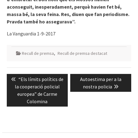
aconseguit, inesperadament, perquè havien fet bé,
massa bé, la seva feina. Res, ­diuen que fan periodisme.
Pravda també ho assegurava”.
La Vanguardia 1-9-2017
Recull de premsa
,
Recull de premsa destacat
Navegació
Previous
Next
“Els límits polítics de
Autoestima per a la
d'entrades
post:
post:
la cooperació policial
nostra policia
europea” de Carme
Colomina