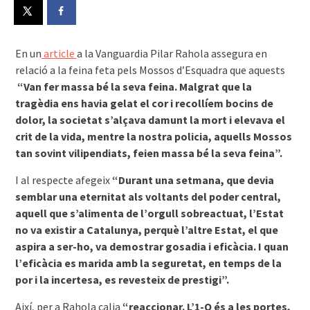
En un
article
a la Vanguardia Pilar Rahola assegura en
relació a la feina feta pels Mossos d’Esquadra que aquests
“Van fer massa bé la seva feina. Malgrat que la
tragèdia ens havia gelat el cor i re­collíem bocins de
dolor, la societat s’alçava damunt la mort i elevava el
crit de la vida, mentre la nostra policia, aquells Mossos
tan sovint vi­lipendiats, feien massa bé la seva feina”.
I al respecte afegeix
“Durant una setmana, que devia
semblar una eternitat als voltants del poder central,
aquell que s’alimenta de l’orgull sobreactuat, l’Estat
no va existir a Catalunya, perquè l’altre Estat, el que
aspira a ser-ho, va demostrar gosadia i eficàcia. I quan
l’eficàcia es marida amb la seguretat, en temps de la
por i la incertesa, es revesteix de prestigi”.
Així, per a Rahola calia
“reaccionar. L’1-O és a les portes,