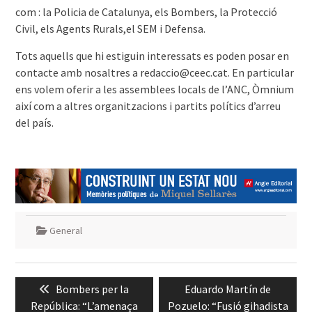
com : la Policia de Catalunya, els Bombers, la Protecció
Civil, els Agents Rurals,el SEM i Defensa.
Tots aquells que hi estiguin interessats es poden posar en
contacte amb nosaltres a redaccio@ceec.cat. En particular
ens volem oferir a les assemblees locals de l’ANC, Òmnium
així com a altres organitzacions i partits polítics d’arreu
del país.
General
Navegació
Previous
Next
Bombers per la
Eduardo Martín de
d'entrades
post:
post:
República: “L’amenaça
Pozuelo: “Fusió gihadista