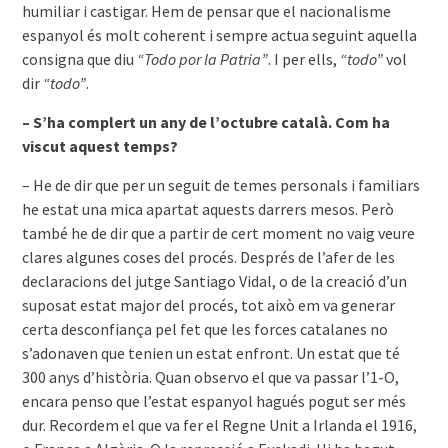
humiliar i castigar. Hem de pensar que el nacionalisme
espanyol és molt coherent i sempre actua seguint aquella
consigna que diu
“Todo por la Patria”
. I per ells,
“todo”
vol
dir
“todo”
.
– S’ha complert un any de l’octubre català. Com ha
viscut aquest temps?
– He de dir que per un seguit de temes personals i familiars
he estat una mica apartat aquests darrers mesos. Però
també he de dir que a partir de cert moment no vaig veure
clares algunes coses del procés. Després de l’afer de les
declaracions del jutge Santiago Vidal, o de la creació d’un
suposat estat major del procés, tot això em va generar
certa desconfiança pel fet que les forces catalanes no
s’adonaven que tenien un estat enfront. Un estat que té
300 anys d’història. Quan observo el que va passar l’1-O,
encara penso que l’estat espanyol hagués pogut ser més
dur. Recordem el que va fer el Regne Unit a Irlanda el 1916,