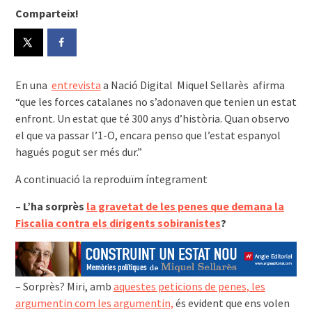
Comparteix!
En una
entrevista
a Nació Digital Miquel Sellarès afirma
“que les forces catalanes no s’adonaven que tenien un estat
enfront. Un estat que té 300 anys d’història. Quan observo
el que va passar l’1-O, encara penso que l’estat espanyol
hagués pogut ser més dur.”
A continuació la reproduïm íntegrament
– L’ha sorprès
la gravetat de les penes que demana la
Fiscalia contra els dirigents sobiranistes
?
– Sorprès? Miri, amb
aquestes peticions de penes, les
argumentin com les argumentin,
és evident que ens volen