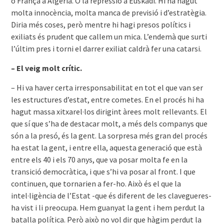
o França a Algèria. O la repressió a Euskadi. Hi ha hagut
molta innocència, molta manca de previsió i d’estratègia.
Diria més coses, però mentre hi hagi presos polítics i
exiliats és prudent que callem un mica. L’endemà que surti
l’últim pres i torni el darrer exiliat caldrà fer una catarsi.
– El veig molt crític.
– Hi va haver certa irresponsabilitat en tot el que van ser
les estructures d’estat, entre cometes. En el procés hi ha
hagut massa xitxarel·los dirigint àrees molt rellevants. El
que sí que s’ha de destacar molt, a més dels companys que
són a la presó, és la gent. La sorpresa més gran del procés
ha estat la gent, i entre ella, aquesta generació que està
entre els 40 i els 70 anys, que va posar molta fe en la
transició democràtica, i que s’hi va posar al front. I que
continuen, que tornarien a fer-ho. Això és el que la
intel·ligència de l’Estat -que és diferent de les clavegueres-
ha vist i li preocupa. Hem guanyat la gent i hem perdut la
batalla política. Però això no vol dir que hàgim perdut la