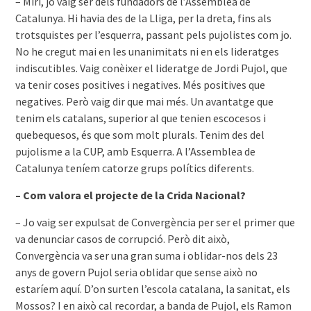
– Miri, jo vaig ser dels fundadors de l’Assemblea de
Catalunya. Hi havia des de la Lliga, per la dreta, fins als
trotsquistes per l’esquerra, passant pels pujolistes com jo.
No he cregut mai en les unanimitats ni en els lideratges
indiscutibles. Vaig conèixer el lideratge de Jordi Pujol, que
va tenir coses positives i negatives. Més positives que
negatives. Però vaig dir que mai més. Un avantatge que
tenim els catalans, superior al que tenien escocesos i
quebequesos, és que som molt plurals. Tenim des del
pujolisme a la CUP, amb Esquerra. A l’Assemblea de
Catalunya teníem catorze grups polítics diferents.
– Com valora el projecte de la Crida Nacional?
– Jo vaig ser expulsat de Convergència per ser el primer que
va denunciar casos de corrupció. Però dit això,
Convergència va ser una gran suma i oblidar-nos dels 23
anys de govern Pujol seria oblidar que sense això no
estaríem aquí. D’on surten l’escola catalana, la sanitat, els
Mossos? I en això cal recordar, a banda de Pujol, els Ramon