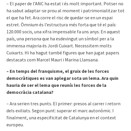
– El paper de l’ANC ha estat i és molt important. Potser no
ha sabut adaptar-se prou al moment i patrimonialitzar tot
el que ha fet. Ara corre el risc de quedar-se en un espai
estret. Òmnium és l’estructura més forta que té el país:
120.000 socis, una xifra impensable fa uns anys. En aquest
país, una persona que ha esdevingut un símbol per a la
immensa majoria és Jordi Cuixart. Necessitem molts
Cuixarts. Hi ha hagut també figures que han jugat papers
destacats com Marcel Mauri i Marina Llansana.
– En temps del franquisme, el gruix de les forces
democràtiques es van aplegar sota un lema. Ara quin
hauria de ser el lema que reunís les forces de la
democràcia catalana?
– Ara serien tres punts. El primer: presos al carrer i retorn
dels exiliats. Segon punt: superar el marc autonòmic. I
finalment, una especificitat de Catalunya en el context
europeu.