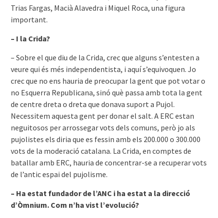
Trias Fargas, Macià Alavedra i Miquel Roca, una figura
important.
– I la Crida?
– Sobre el que diu de la Crida, crec que alguns s’entesten a
veure qui és més independentista, i aquí s’equivoquen. Jo
crec que no ens hauria de preocupar la gent que pot votar o
no Esquerra Republicana, sinó què passa amb tota la gent
de centre dreta o dreta que donava suport a Pujol.
Necessitem aquesta gent per donar el salt. A ERC estan
neguitosos per arrossegar vots dels comuns, però jo als
pujolistes els diria que es fessin amb els 200.000 o 300.000
vots de la moderació catalana. La Crida, en comptes de
batallar amb ERC, hauria de concentrar-se a recuperar vots
de l’antic espai del pujolisme.
– Ha estat fundador de l’ANC i ha estat a la direcció
d’Òmnium. Com n’ha vist l’evolució?