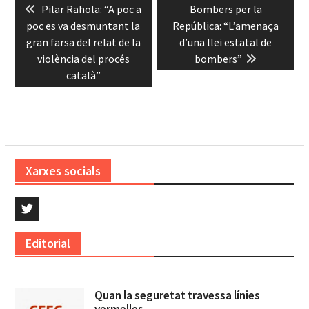
Previous
Next
Pilar Rahola: “A poc a
Bombers per la
d'entrades
post:
post:
poc es va desmuntant la
República: “L’amenaça
gran farsa del relat de la
d’una llei estatal de
violència del procés
bombers”
català”
Xarxes socials
Twitter
Editorial
Quan la seguretat travessa línies
vermelles