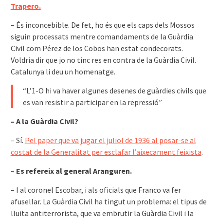
Trapero.
– És inconcebible. De fet, ho és que els caps dels Mossos
siguin processats mentre comandaments de la Guàrdia
Civil com Pérez de los Cobos han estat condecorats.
Voldria dir que jo no tinc res en contra de la Guàrdia Civil.
Catalunya li deu un homenatge.
“L’1-O hi va haver algunes desenes de guàrdies civils que
es van resistir a participar en la repressió”
– A la Guàrdia Civil?
– Sí.
Pel paper que va jugar el juliol de 1936 al posar-se al
costat de la Generalitat per esclafar l’aixecament feixista
.
– Es refereix al general Aranguren.
– I al coronel Escobar, i als oficials que Franco va fer
afusellar. La Guàrdia Civil ha tingut un problema: el tipus de
lluita antiterrorista, que va embrutir la Guàrdia Civil i la