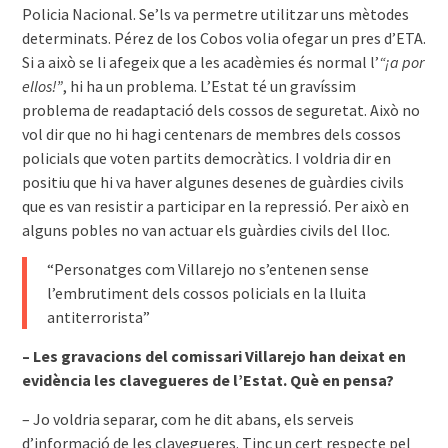
Policia Nacional. Se’ls va permetre utilitzar uns mètodes
determinats. Pérez de los Cobos volia ofegar un pres d’ETA.
Si a això se li afegeix que a les acadèmies és normal l’
“¡a por
ellos!”
, hi ha un problema. L’Estat té un gravíssim
problema de readaptació dels cossos de seguretat. Això no
vol dir que no hi hagi centenars de membres dels cossos
policials que voten partits democràtics. I voldria dir en
positiu que hi va haver algunes desenes de guàrdies civils
que es van resistir a participar en la repressió. Per això en
alguns pobles no van actuar els guàrdies civils del lloc.
“Personatges com Villarejo no s’entenen sense
l’embrutiment dels cossos policials en la lluita
antiterrorista”
– Les gravacions del comissari Villarejo han deixat en
evidència les clavegueres de l’Estat. Què en pensa?
– Jo voldria separar, com he dit abans, els serveis
d’informació de les clavegueres. Tinc un cert respecte pel