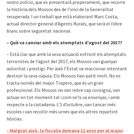
nostra policia
, que es presentarà properament, que recorre
la història dels Mossos des de l’inici de la Generalitat
recuperada. I un treball que està elaborant Marc Costa,
actual director general d’Agents Rurals, que serà el llibre
blanc sobre seguretat nacional.
– Què va canviar amb els atemptats d’agost del 2017?
– Està clar que amb la seva actuació enfront els atemptats
terroristes de l’agost del 2017, els Mossos van guanyar
autoritat i prestigi. Per això l’Estat va reaccionar intentant
destruir la seva cúpula. Els Mossos han patit molt. No es
tracta només del major Trapero, que és un gran
professional. Els Mossos no van rebre cap consigna, van
actuar en tot moment tal i com se’ls va ensenyar, i amb
respecte a la ciutadania. L’1 d’octubre, van tancar més
escoles i van recollir més urnes que els altres repartint
hòsties.
– Malgrat això, la fiscalia demana 11 anys per al major