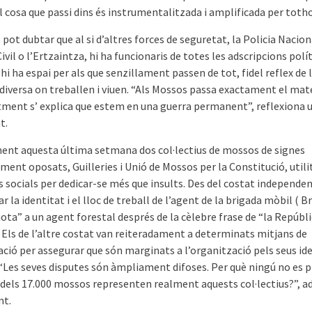
l cosa que passi dins és instrumentalitzada i amplificada per toth
pot dubtar que al si d’altres forces de seguretat, la Po­licia Naciona
ivil o l’Ertzaintza, hi ha funcionaris de totes les adscripcions polít
t hi ha espai per als que senzillament passen de tot, fidel reflex de 
 diversa on treballen i viuen. “Als Mossos passa exactament el mat
ment s’ explica que estem en una guerra permanent”, reflexiona 
t.
ent aquesta última setmana dos col·lectius de mossos de signes
ment oposats, Guilleries i Unió de Mossos per la Constitució, util
s socials per dedicar-se més que insults. Des del costat independen
tar la identitat i el lloc de treball de l’agent de la brigada mòbil ( 
diota” a un agent forestal després de la cèlebre frase de “la Repúbl
. Els de l’altre costat van reiteradament a determinats mitjans de
ció per assegurar que són marginats a l’organització pels seus id
. “Les seves disputes són àmpliament difoses. Per què ningú no es 
 dels 17.000 mossos representen realment aquests col·lectius?”, a
nt.