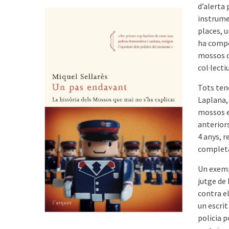
d’alerta 
instrumen
places, 
ha compo
mossos d
­col·lectiu
Tots ten
Laplana,
mossos es
anteriors
4 anys, 
complet
Un exemp
jutge de
contra el
un escri
po­licia 