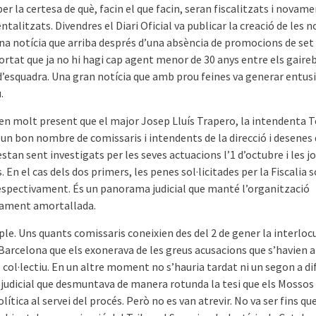
per la certesa de què, facin el que facin, seran fiscalitzats i novam
talitzats. Divendres el Diari Oficial va publicar la creació de les 
una notícia que arriba després d’una absència de promocions de set
rtat que ja no hi hagi cap agent menor de 30 anys entre els gaire
’esquadra. Una gran notícia que amb prou feines va generar entus
.
en molt present que el major Josep Lluís Trapero, la intendenta 
 un bon nombre de comissaris i intendents de la direcció i desenes
tan sent investigats per les seves actuacions l’1 d’octubre i les j
. En el cas dels dos primers, les penes sol·licitades per la Fiscalia s
respectivament. És un panorama judicial que manté l’organització
ament amortallada.
le. Uns quants comissaris coneixien des del 2 de gener la interlocu
 Barcelona que els exonerava de les greus acusacions que s’havien 
 col·lectiu. En un altre moment no s’hauria tardat ni un segon a d
t judicial que desmuntava de manera rotunda la tesi que els Mossos
política al servei del procés. Però no es van atrevir. No va ser fins que