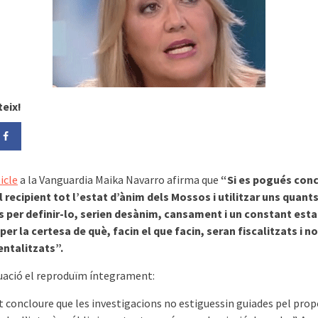
eix!
icle
a la Vanguardia Maika Navarro afirma que
“Si es pogués con
l recipient tot l’estat d’ànim dels Mossos i utilitzar uns quant
s per definir-lo, serien desànim, cansament i un constant esta
 per la certesa de què, facin el que facin, seran fiscalitzats i
ntalitzats”.
uació el reproduïm íntegrament:
t concloure que les investigacions no estiguessin guiades pel prop