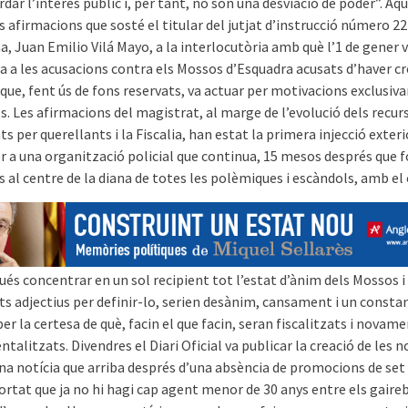
dar l’interès públic i, per tant, no són una desviació de poder”. Aq
s afirmacions que sosté el titular del jutjat d’instrucció número 22
, Juan Emilio Vilá Mayo, a la interlocutòria amb què l’1 de gener 
a a les acusacions contra els Mossos d’Esquadra acusats d’haver c
que, fent ús de fons reservats, va actuar per motivacions exclusi
s. Les afirmacions del magistrat, al marge de l’evolució dels recur
s per querellants i la Fiscalia, han estat la primera injecció exteri
r a una organització policial que continua, 15 mesos després que f
s al centre de la diana de totes les polèmiques i escàndols, amb el 
ués concentrar en un sol recipient tot l’estat d’ànim dels Mossos i 
ts adjectius per definir-lo, serien desànim, cansament i un consta
per la certesa de què, facin el que facin, seran fiscalitzats i novam
talitzats. Divendres el Diari Oficial va publicar la creació de les 
una notícia que arriba després d’una absència de promocions de set
rtat que ja no hi hagi cap agent menor de 30 anys entre els gaire