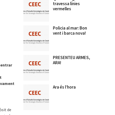
travessa línies
vermelles
Policia al mar: Bon
vent i barca nova!
PRESENTEU ARMES,
ARA!
centrar
s
t
 novament
Ara és l’hora
òsit de