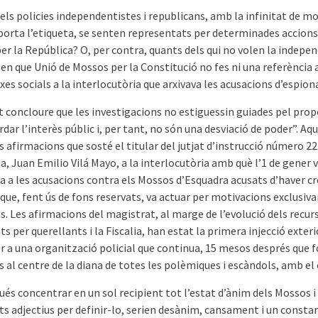
ls policies independentistes i republicans, amb la in­finitat de m
orta l’etiqueta, se senten representats per determinades accions
er la República? O, per contra, quants dels qui no volen la indepe
n que Unió de Mossos per la Constitució no fes ni una referència a
xes socials a la interlocutòria que arxivava les acusacions d’es­pio
t concloure que les investigacions no estiguessin guiades pel prop
dar l’interès públic i, per tant, no són una desviació de poder”. Aq
s afirmacions que sosté el titular del jutjat d’instrucció número 22
, Juan Emilio Vilá Mayo, a la interlocutòria amb què l’1 de gener 
a a les acusacions contra els Mossos d’Esquadra acusats d’haver c
que, fent ús de fons reservats, va actuar per motivacions exclusi
s. Les afirmacions del magistrat, al marge de l’evolució dels recur
s per querellants i la Fiscalia, han estat la primera injecció exteri
r a una organització policial que continua, 15 mesos després que f
s al centre de la diana de totes les polèmiques i escàndols, amb el 
ués concentrar en un sol recipient tot l’estat d’ànim dels Mossos i 
ts adjectius per definir-lo, serien desànim, cansament i un consta