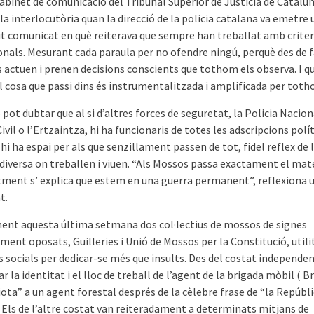
abinet de comunicació del Tribunal Superior de Justícia de Catalun
la interlocutòria quan la direcció de la policia catalana va emetre 
t comunicat en què ­reiterava que sempre han treballat amb criter
onals. Me­surant cada paraula per no ofendre ningú, perquè des de 
 actuen i prenen decisions conscients que tothom els observa. I q
l cosa que passi dins és instrumentalitzada i amplificada per toth
pot dubtar que al si d’altres forces de seguretat, la Po­licia Naciona
ivil o l’Ertzaintza, hi ha funcionaris de totes les adscripcions polít
t hi ha espai per als que senzillament passen de tot, fidel reflex de 
 diversa on treballen i viuen. “Als Mossos passa exactament el mat
ment s’ explica que estem en una guerra permanent”, reflexiona 
t.
ent aquesta última setmana dos col·lectius de mossos de signes
ment oposats, Guilleries i Unió de Mossos per la Constitució, util
s socials per dedicar-se més que insults. Des del costat independen
tar la identitat i el lloc de treball de l’agent de la brigada mòbil ( 
diota” a un agent forestal després de la cèlebre frase de “la Repúbl
. Els de l’altre costat van reiteradament a determinats mitjans de