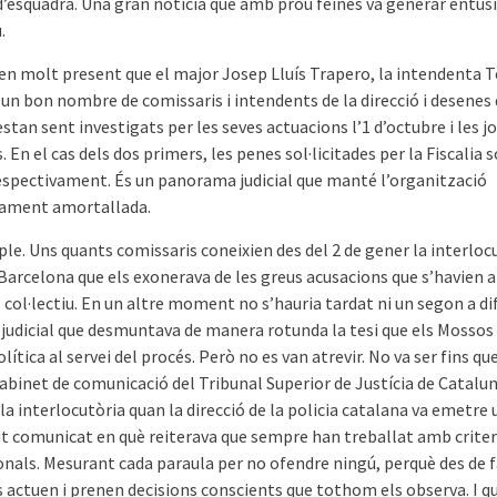
’esquadra. Una gran notícia que amb prou feines va generar entus
.
en molt present que el major Josep Lluís Trapero, la intendenta 
 un bon nombre de comissaris i intendents de la direcció i desenes
tan sent investigats per les seves actuacions l’1 d’octubre i les j
. En el cas dels dos primers, les penes sol·licitades per la Fiscalia s
respectivament. És un panorama judicial que manté l’organització
ament amortallada.
le. Uns quants comissaris coneixien des del 2 de gener la interlocu
 Barcelona que els exonerava de les greus acusacions que s’havien 
 col·lectiu. En un altre moment no s’hauria tardat ni un segon a d
t judicial que desmuntava de manera rotunda la tesi que els Mossos
política al servei del procés. Però no es van atrevir. No va ser fins que
abinet de comunicació del Tribunal Superior de Justícia de Catalun
la interlocutòria quan la direcció de la policia catalana va emetre 
t comunicat en què ­reiterava que sempre han treballat amb criter
onals. Me­surant cada paraula per no ofendre ningú, perquè des de 
 actuen i prenen decisions conscients que tothom els observa. I q