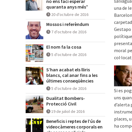
salvaguar
no ens faci esperar
quaranta anys més”
una de le
20 d'octubre de 2016
Barcelona
carpetad
Mossos i referèndum
Gestapo 
7 d'octubre de 2016
polítique
presentat
El nom fa la cosa
moral pe
5 d'octubre de 2016
col·locat
S’han acabat els lliris
blancs, cal anar fins a les
últimes conseqüències
5 d'octubre de 2016
Si es pog
uns quan
Dualitat Bombers-
Protecció Civil
d’alerta 
19 de juliol de 2016
instrumen
places, 
Beneficis i reptes de l’ús de
ha compo
videocàmeres corporals en