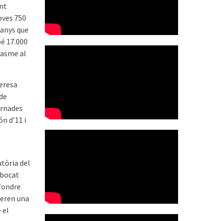
ent
noves 750
 anys que
bé 17.000
iasme al
Teresa
 de
ornades
ón d’11 i
tòria del
abocat
ifondre
 eren una
 el