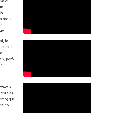
ya va
un
is
fa molt
ue
om.
l, la
iques. I
la
eix, però
un
itzaven
tista es
Brimo) que
ica no