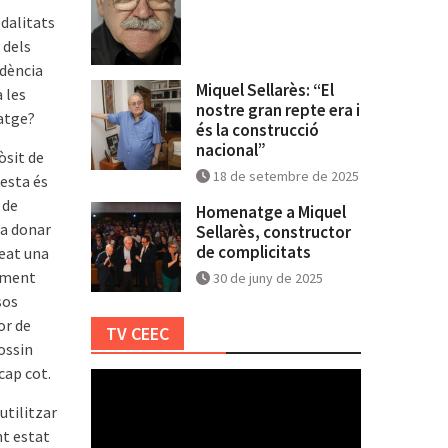
odalitats
 dels
ndència
Miquel Sellarès: “El
 les
nostre gran repte era i
natge?
és la construcció
nacional”
òsit de
18 de setembre de 2025
uesta és
 de
Homenatge a Miquel
va donar
Sellarès, constructor
de complicitats
reat una
vament
30 de juny de 2025
sos
or de
TV CEEC
ossin
cap cot.
utilitzar
nt estat