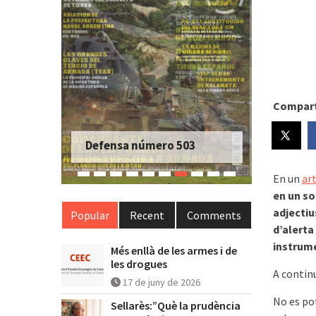
Compart
Defensa número 501
En un
art
en un so
adjectiu
Popular
Recent
Comments
d’alerta
instrume
Més enllà de les armes i de
les drogues
A contin
17 de juny de 2026
No es po
Sellarès:”Què la prudència