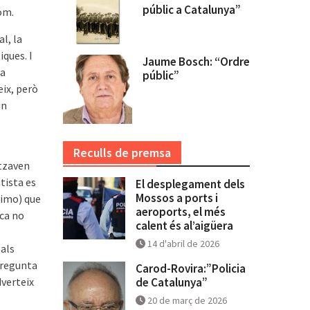
públic a Catalunya”
om.
l, la
iques. I
Jaume Bosch: “Ordre
la
públic”
eix, però
un
Reculls de premsa
itzaven
tista es
El desplegament dels
Mossos a ports i
Brimo) que
aeroports, el més
ica no
calent és al’aigüera
14 d'abril de 2026
eals
pregunta
Carod-Rovira:”Policia
dverteix
de Catalunya”
20 de març de 2026