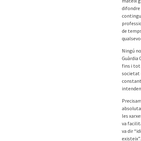
mateix g
difondre 
contingu
professi
de temps
qualsevo
Ningú no 
Guàrdia C
fins i to
societat
constant
intenden
Precisam
absoluta
les xarxe
va facili
va dir “i
existeix”