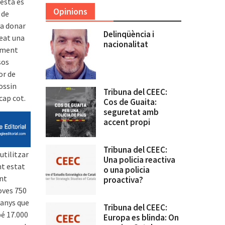
uesta és
Opinions
 de
va donar
Delinqüència i
reat una
nacionalitat
vament
sos
or de
ossin
Tribuna del CEEC:
cap cot.
Cos de Guaita:
seguretat amb
accent propi
Tribuna del CEEC:
utilitzar
Una policia reactiva
nt estat
o una policia
ent
proactiva?
noves 750
 anys que
Tribuna del CEEC:
bé 17.000
Europa es blinda: On