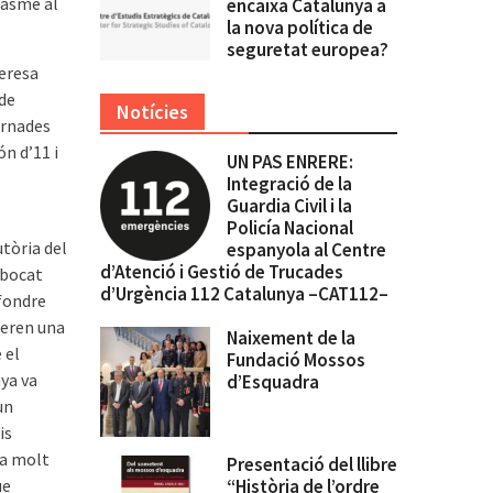
iasme al
encaixa Catalunya a
la nova política de
seguretat europea?
Teresa
 de
Notícies
ornades
ón d’11 i
UN PAS ENRERE:
Integració de la
Guardia Civil i la
Policía Nacional
tòria del
espanyola al Centre
d’Atenció i Gestió de Trucades
abocat
d’Urgència 112 Catalunya –CAT112–
ifondre
 eren una
Naixement de la
 el
Fundació Mossos
ya va
d’Esquadra
un
is
fa molt
Presentació del llibre
ue
“Història de l’ordre