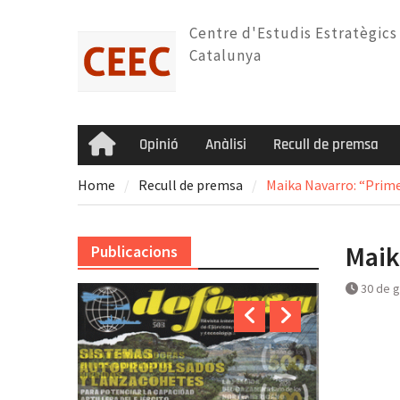
Skip
to
Centre d'Estudis Estratègics
content
Catalunya
Opinió
Anàlisi
Recull de premsa
Home
Home
Recull de premsa
Maika Navarro: “Prime
Maik
Publicacions
30 de 