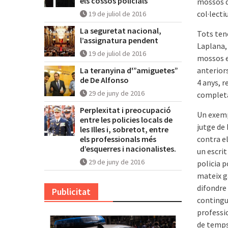
els cossos policials
mossos d
­col·lectiu
19 de juliol de 2016
La seguretat nacional,
Tots ten
l’assignatura pendent
Laplana,
19 de juliol de 2016
mossos es
La teranyina d'”amiguetes”
anteriors
de De Alfonso
4 anys, 
29 de juny de 2016
complet
Perplexitat i preocupació
Un exemp
entre les policies locals de
jutge de
les Illes i, sobretot, entre
els professionals més
contra el
d’esquerres i nacionalistes.
un escri
29 de juny de 2016
po­licia 
mateix g
difondre 
Publicitat
contingu
professi
de temps