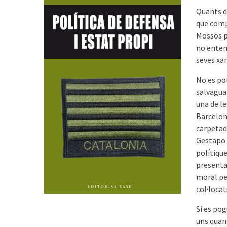
Quants de
que comp
Mossos p
no entene
seves xar
No es po
salvaguar
una de le
Barcelona
carpetad
Gestapo 
polítique
presentat
moral pe
col·locat
Si es pog
uns quan