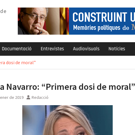
 de
Documentació
Entrevistes
Audiovisuals
Notícies
ra dosi de moral”
a Navarro: “Primera dosi de moral
gener de 2019
Redacció