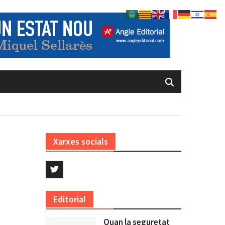
”
Xarxes socials
Twitter
Editorial
Quan la seguretat