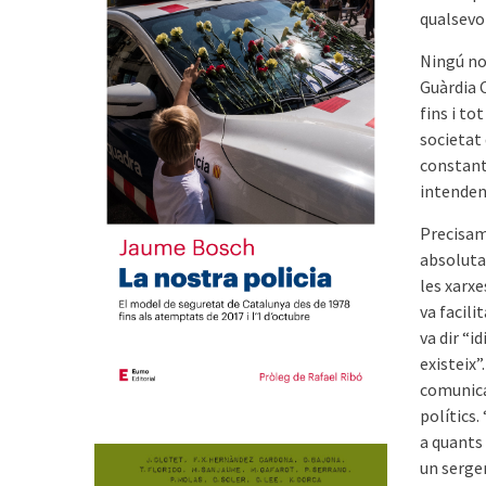
qualsevo
Ningú no 
Guàrdia C
fins i to
societat
constant
intenden
Precisam
absoluta
les xarxe
va facili
va dir “i
existeix”
comunica
polítics
a quants
un serge