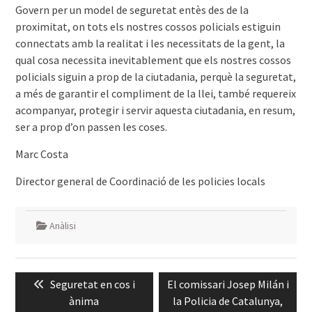
Govern per un model de seguretat entès des de la
proximitat, on tots els nostres cossos policials estiguin
connectats amb la realitat i les necessitats de la gent, la
qual cosa necessita inevitablement que els nostres cossos
policials siguin a prop de la ciutadania, perquè la seguretat,
a més de garantir el compliment de la llei, també requereix
acompanyar, protegir i servir aquesta ciutadania, en resum,
ser a prop d’on passen les coses.
Marc Costa
Director general de Coordinació de les policies locals
Anàlisi
Navegació
Previous
Next
Seguretat en cos i
El comissari Josep Milán i
d'entrades
post:
post:
ànima
la Policia de Catalunya,