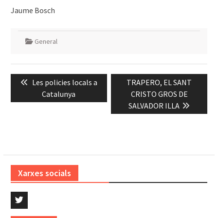
Jaume Bosch
General
Navegació
Previous
Next
Les policies locals a
TRAPERO, EL SANT
d'entrades
post:
post:
Catalunya
CRISTO GROS DE
SALVADOR ILLA
Xarxes socials
Twitter