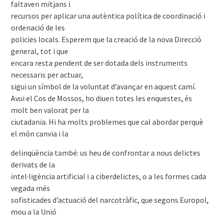
faltaven mitjans i
recursos per aplicar una autèntica política de coordinació i
ordenació de les
policies locals. Esperem que la creació de la nova Direcció
general, tot i que
encara resta pendent de ser dotada dels instruments
necessaris per actuar,
sigui un símbol de la voluntat d’avançar en aquest camí.
Avui el Cos de Mossos, ho diuen totes les enquestes, és
molt ben valorat per la
ciutadania. Hi ha molts problemes que cal abordar perquè
el món canvia i la
delinqüència també: us heu de confrontar a nous delictes
derivats de la
intel·ligència artificial i a ciberdelictes, o a les formes cada
vegada més
sofisticades d’actuació del narcotràfic, que segons Europol,
mou a la Unió