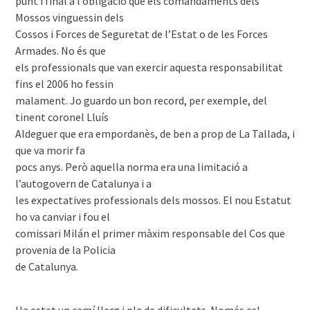
punt i final a l’obligació que els comandaments dels
Mossos vinguessin dels
Cossos i Forces de Seguretat de l’Estat o de les Forces
Armades. No és que
els professionals que van exercir aquesta responsabilitat
fins el 2006 ho fessin
malament. Jo guardo un bon record, per exemple, del
tinent coronel Lluís
Aldeguer que era empordanès, de ben a prop de La Tallada, i
que va morir fa
pocs anys. Però aquella norma era una limitació a
l’autogovern de Catalunya i a
les expectatives professionals dels mossos. El nou Estatut
ho va canviar i fou el
comissari Milán el primer màxim responsable del Cos que
provenia de la Policia
de Catalunya.
Ha estat un camí llarg i ple de dificultats. Només cal