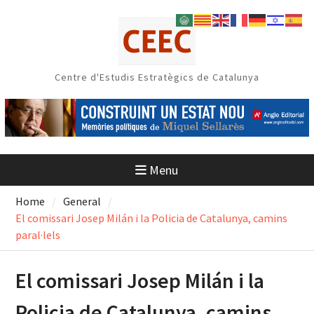
Skip
to
content
Centre d'Estudis Estratègics de Catalunya
Menu
Home
General
El comissari Josep Milán i la Policia de Catalunya, camins
paral·lels
El comissari Josep Milán i la
Policia de Catalunya, camins