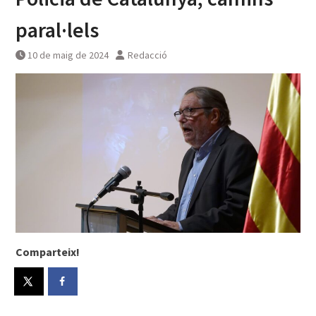
paral·lels
10 de maig de 2024
Redacció
Comparteix!