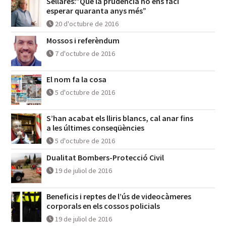
Sellarès:”Què la prudència no ens faci
esperar quaranta anys més”
20 d'octubre de 2016
Mossos i referèndum
7 d'octubre de 2016
El nom fa la cosa
5 d'octubre de 2016
S’han acabat els lliris blancs, cal anar fins
a les últimes conseqüències
5 d'octubre de 2016
Dualitat Bombers-Protecció Civil
19 de juliol de 2016
Beneficis i reptes de l’ús de videocàmeres
corporals en els cossos policials
19 de juliol de 2016