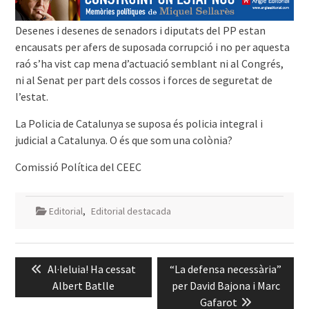
Desenes i desenes de senadors i diputats del PP estan
encausats per afers de suposada corrupció i no per aquesta
raó s’ha vist cap mena d’actuació semblant ni al Congrés,
ni al Senat per part dels cossos i forces de seguretat de
l’estat.
La Policia de Catalunya se suposa és policia integral i
judicial a Catalunya. O és que som una colònia?
Comissió Política del CEEC
Editorial
,
Editorial destacada
Navegació
Previous
Next
Al·leluia! Ha cessat
“La defensa necessària”
d'entrades
post:
post:
Albert Batlle
per David Bajona i Marc
Gafarot