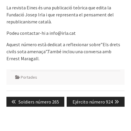
La revista Eines és una publicació teòrica que edita la
Fundació Josep Irla i que representa el pensament del
republicanisme català.
Podeu contactar-hi a info@irla.cat
Aquest número està dedicat a reflexionar sobre”Els drets
civils sota amenaça”.També inclou una conversa amb
Ernest Maragall.
Portades
Navegació
Previous
Next
Soldiers número 265
Ejército número 924
d'entrades
post:
post: