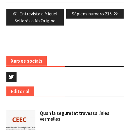
Navegació
Previous
Next
Entrevista a Miquel
Sàpiens número 215
d'entrades
post:
post:
Sellarès a Ab Origine
Xarxes socials
Twitter
Editorial
Quan la seguretat travessa línies
vermelles