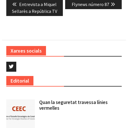
Previous
Next
Entrevista a Miquel
Flynews número 87
d'entrades
post:
post:
Sellarès a República TV
Xarxes socials
Twitter
Editorial
Quan la seguretat travessa línies
vermelles