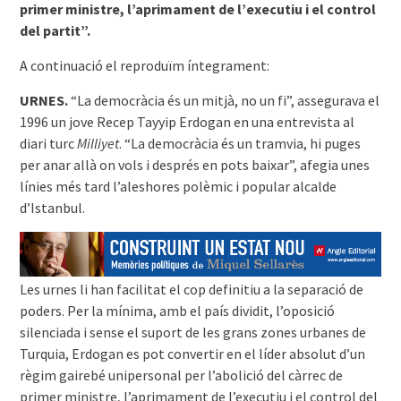
primer ministre, l’aprimament de l’executiu i el control
del partit”.
A continuació el reproduïm íntegrament:
URNES.
“La democràcia és un mitjà, no un fi”, assegurava el
1996 un jove Recep Tayyip Erdogan en una entrevista al
diari turc
Milliyet
. “La democràcia és un tramvia, hi puges
per anar allà on vols i després en pots baixar”, afegia unes
línies més tard l’aleshores polèmic i popular alcalde
d’Istanbul.
Les urnes li han facilitat el cop definitiu a la separació de
poders. Per la mínima, amb el país dividit, l’oposició
silenciada i sense el suport de les grans zones urbanes de
Turquia, Erdogan es pot convertir en el líder absolut d’un
règim gairebé unipersonal per l’abolició del càrrec de
primer ministre, l’aprimament de l’executiu i el control del