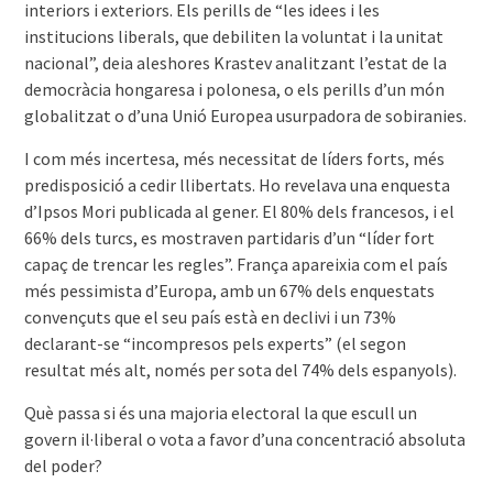
interiors i exteriors. Els perills de “les idees i les
institucions liberals, que debiliten la voluntat i la unitat
nacional”, deia aleshores Krastev analitzant l’estat de la
democràcia hongaresa i polonesa, o els perills d’un món
globalitzat o d’una Unió Europea usurpadora de sobiranies.
I com més incertesa, més necessitat de líders forts, més
predisposició a cedir llibertats. Ho revelava una enquesta
d’Ipsos Mori publicada al gener. El 80% dels francesos, i el
66% dels turcs, es mostraven partidaris d’un “líder fort
capaç de trencar les regles”. França apareixia com el país
més pessimista d’Europa, amb un 67% dels enquestats
convençuts que el seu país està en declivi i un 73%
declarant-se “incompresos pels experts” (el segon
resultat més alt, només per sota del 74% dels espanyols).
Què passa si és una majoria electoral la que escull un
govern il·liberal o vota a favor d’una concentració absoluta
del poder?