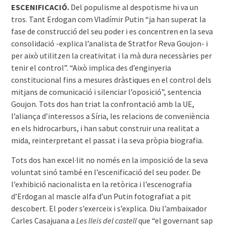
ESCENIFICACIÓ.
Del populisme al despotisme hi va un
tros. Tant Erdogan com Vladímir Putin “ja han superat la
fase de construcció del seu poder i es concentren en la seva
consolidació -explica l’analista de Stratfor Reva Goujon- i
per això utilitzen la creativitat i la mà dura necessàries per
tenir el control”. “Això implica des d’enginyeria
constitucional fins a mesures dràstiques en el control dels
mitjans de comunicació i silenciar l’oposició”, sentencia
Goujon. Tots dos han triat la confrontació amb la UE,
l’aliança d’interessos a Síria, les relacions de conveniència
en els hidrocarburs, i han sabut construir una realitat a
mida, reinterpretant el passat i la seva pròpia biografia.
Tots dos han excel·lit no només en la imposició de la seva
voluntat sinó també en l’escenificació del seu poder. De
l’exhibició nacionalista en la retòrica i l’escenografia
d’Erdogan al mascle alfa d’un Putin fotografiat a pit
descobert. El poder s’exerceix i s’explica. Diu l’ambaixador
Carles Casajuana a
Les lleis del castell
que “el governant sap