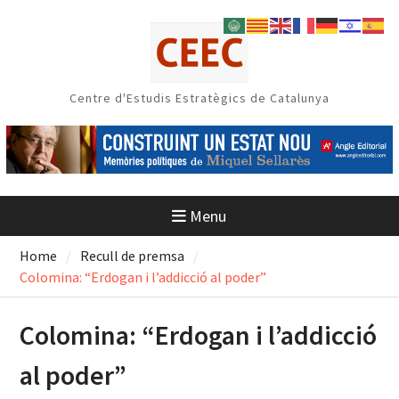
Skip
to
content
Centre d'Estudis Estratègics de Catalunya
Menu
Home
Recull de premsa
Colomina: “Erdogan i l’addicció al poder”
Colomina: “Erdogan i l’addicció
al poder”