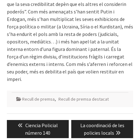
que la seva credibilitat depèn que els altres el considerin
poderós”. Com més amenaçats s’han sentit Putin i
Erdogan, més s’han multiplicat les seves exhibicions de
força política o militar (a Ucraïna, Síria o el Kurdistan), més
s’ha endurit el pols amb la resta de poders (judicials,
opositors, mediàtics…) i més han apel·lat a la unitat
interna entorn d’una figura dominant i paternal. És la
força d’un règim divisiu, d’institucions fràgils i carregat
d’enemics externs i interns. Com més s’aferren i reforcen el
seu poder, més es debilita el país que volien restituir en
imperi.
Recull de premsa
,
Recull de premsa destacat
Navegació
Previous
Next
Ciencia Policial
La coordinació de les
d'entrades
post:
post:
número 140
policies locals