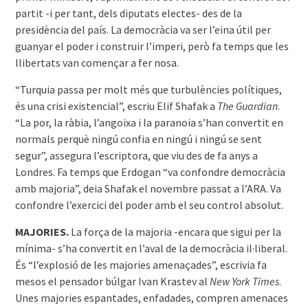
partit -i per tant, dels diputats electes- des de la
presidència del país. La democràcia va ser l’eina útil per
guanyar el poder i construir l’imperi, però fa temps que les
llibertats van començar a fer nosa.
“Turquia passa per molt més que turbulències polítiques,
és una crisi existencial”, escriu Elif Shafak a
The Guardian
.
“La por, la ràbia, l’angoixa i la paranoia s’han convertit en
normals perquè ningú confia en ningú i ningú se sent
segur”, assegura l’escriptora, que viu des de fa anys a
Londres. Fa temps que Erdogan “va confondre democràcia
amb majoria”, deia Shafak el novembre passat a l’ARA. Va
confondre l’exercici del poder amb el seu control absolut.
MAJORIES.
La força de la majoria -encara que sigui per la
mínima- s’ha convertit en l’aval de la democràcia il·liberal.
És “l’explosió de les majories amenaçades”, escrivia fa
mesos el pensador búlgar Ivan Krastev al
New York Times
.
Unes majories espantades, enfadades, compren amenaces