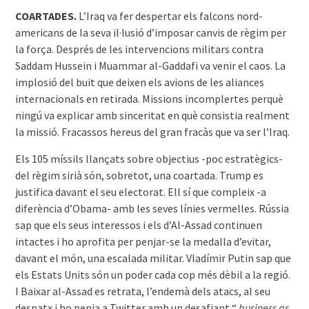
COARTADES.
L’Iraq va fer despertar els falcons nord-
americans de la seva il·lusió d’imposar canvis de règim per
la força. Després de les intervencions militars contra
Saddam Hussein i Muammar al-Gaddafi va venir el caos. La
implosió del buit que deixen els avions de les aliances
internacionals en retirada. Missions incomplertes perquè
ningú va explicar amb sinceritat en què consistia realment
la missió. Fracassos hereus del gran fracàs que va ser l’Iraq.
Els 105 míssils llançats sobre objectius -poc estratègics-
del règim sirià són, sobretot, una coartada. Trump es
justifica davant el seu electorat. Ell sí que compleix -a
diferència d’Obama- amb les seves línies vermelles. Rússia
sap que els seus interessos i els d’Al-Assad continuen
intactes i ho aprofita per penjar-se la medalla d’evitar,
davant el món, una escalada militar. Vladímir Putin sap que
els Estats Units són un poder cada cop més dèbil a la regió.
I Baixar al-Assad es retrata, l’endemà dels atacs, al seu
despatx i ho penja a Twitter amb un desafiant “
business as