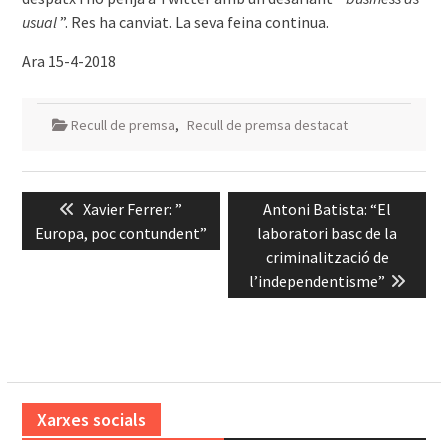
usual
”. Res ha canviat. La seva feina continua.
Ara 15-4-2018
Recull de premsa
,
Recull de premsa destacat
Navegació
Previous
Next
Xavier Ferrer: ”
Antoni Batista: “El
d'entrades
post:
post:
Europa, poc contundent”
laboratori basc de la
criminalització de
l’independentisme”
Xarxes socials