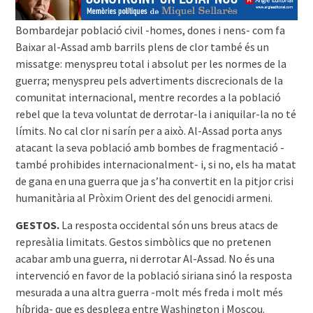
Bombardejar població civil -homes, dones i nens- com fa
Baixar al-Assad amb barrils plens de clor també és un
missatge: menyspreu total i absolut per les normes de la
guerra; menyspreu pels advertiments discrecionals de la
comunitat internacional, mentre recordes a la població
rebel que la teva voluntat de derrotar-la i aniquilar-la no té
límits. No cal clor ni sarín per a això. Al-Assad porta anys
atacant la seva població amb bombes de fragmentació -
també prohibides internacionalment- i, si no, els ha matat
de gana en una guerra que ja s’ha convertit en la pitjor crisi
humanitària al Pròxim Orient des del genocidi armeni.
GESTOS.
La resposta occidental són uns breus atacs de
represàlia limitats. Gestos simbòlics que no pretenen
acabar amb una guerra, ni derrotar Al-Assad. No és una
intervenció en favor de la població siriana sinó la resposta
mesurada a una altra guerra -molt més freda i molt més
híbrida- que es desplega entre Washington i Moscou.