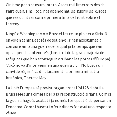
Cinisme per a consum intern. Atacs mil·limetrats des de
l’aire quan, fins i tot, has abandonat les guerrilles kurdes
que vas utilitzar com a primera línia de front sobre el
terreny.
Ningú a Washington o a Brussel·les té un pla per a Síria. Ni
en volen tenir. Després de set anys, s’han acostumat a
conviure amb una guerra de la qual ja fa temps que van
optar per desentendre’s (fins i tot de la gran majoria de
refugiats que han aconseguit arribar a les portes d’Europa).
“Això no va d’intervenir en una guerra civil. No busca un
canvi de règim”, va dir clarament la primera ministra
britànica, Theresa May.
La Unió Europea té previst organitzar el 24 i 25 d’abril a
Brussel·les una cimera per a la reconstrucció siriana. Com si
la guerra hagués acabat i ja només fos qüestió de pensar en
l’endemà. Com si buscar i oferir diners fos avui una resposta
vàlida.