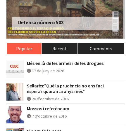
Defensa número 503
Popular
Recent
Comments
Més enllà de les armes i de les drogues
17 de juny de 2026
Sellarès:”Què la prudència no ens faci
esperar quaranta anys més”
20 d'octubre de 2016
Mossos i referèndum
7 d'octubre de 2016