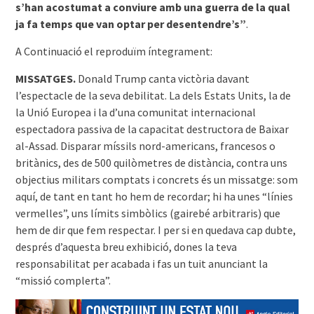
s’han acostumat a conviure amb una guerra de la qual
ja fa temps que van optar per desentendre’s”
.
A Continuació el reproduïm íntegrament:
MISSATGES.
Donald Trump canta victòria davant
l’espectacle de la seva debilitat. La dels Estats Units, la de
la Unió Europea i la d’una comunitat internacional
espectadora passiva de la capacitat destructora de Baixar
al-Assad. Disparar míssils nord-americans, francesos o
britànics, des de 500 quilòmetres de distància, contra uns
objectius militars comptats i concrets és un missatge: som
aquí, de tant en tant ho hem de recordar; hi ha unes “línies
vermelles”, uns límits simbòlics (gairebé arbitraris) que
hem de dir que fem respectar. I per si en quedava cap dubte,
després d’aquesta breu exhibició, dones la teva
responsabilitat per acabada i fas un tuit anunciant la
“missió complerta”.